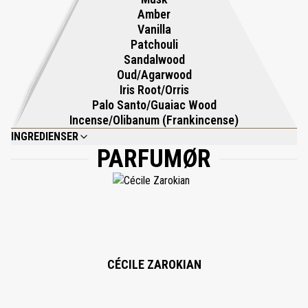
Amber
Vanilla
Patchouli
Sandalwood
Oud/Agarwood
Iris Root/Orris
Palo Santo/Guaiac Wood
Incense/Olibanum (Frankincense)
INGREDIENSER
PARFUMØR
PARFUM, ALCOHOL DENAT, BENZYL BENZOATE, LIMONENE,
ALPHAISOMETHYL IONONE, CINNAMAL, EUGENOL, LINALOOL, ISOEUGENOL,
CITRONELLOL, GERANIOL, BENZYL ALCOHOL.
CÉCILE ZAROKIAN