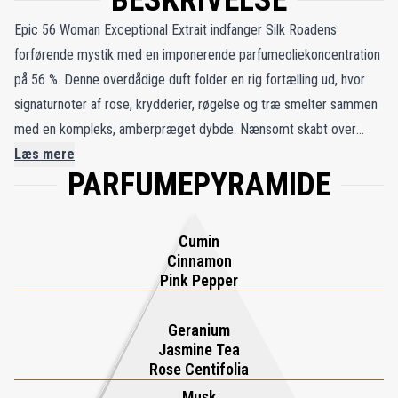
BESKRIVELSE
Epic 56 Woman Exceptional Extrait indfanger Silk Roadens
forførende mystik med en imponerende parfumeoliekoncentration
på 56 %. Denne overdådige duft folder en rig fortælling ud, hvor
signaturnoter af rose, krydderier, røgelse og træ smelter sammen
med en kompleks, amberpræget dybde. Nænsomt skabt over
næsten fem måneder åbner den med livlige topnoter af
Læs mere
PARFUMEPYRAMIDE
spidskommen, pink pepper og kanel, som leder videre til et floralt
hjerte af damascenerrose, geranium og jasmin. Den generøse
base forener sød amber, vanilje, røgelse og irisrod, afstemt med
Cumin
de markant maskuline nuancer af patchouli og oud. Lagret i fem år
Cinnamon
efterlader Epic 56 Woman Exceptional Extrait et varigt indtryk og
Pink Pepper
vækker følelsen af luksus og eventyr langs de gamle handelsruter.
Geranium
Jasmine Tea
Rose Centifolia
Musk