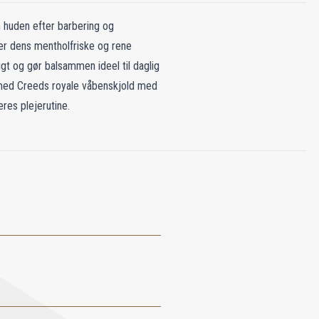
m huden efter barbering og
ver dens mentholfriske og rene
t og gør balsammen ideel til daglig
et med Creeds royale våbenskjold med
eres plejerutine.