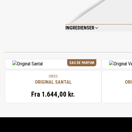
INGREDIENSER
AQUA (WATER), ISONONYL ISONONANOA
OCTYLDODECANOL, PHENOXYETHANOL, CE
HEXANEDIOL, ALLANTOIN, CHLORPHENES
EAU DE PARFUM
CREED
ORIGINAL SANTAL
ORI
Fra
1.644,00 kr.