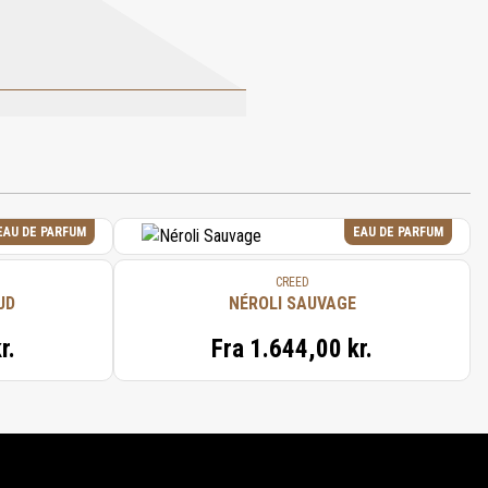
, PARFUM, GLYCERYL STEARATE,
 PALMITATE, CAPRYLYL GLYCOL, 1,2-
EAU DE PARFUM
EAU DE PARFUM
CREED
UD
NÉROLI SAUVAGE
r.
Fra
1.644,00 kr.