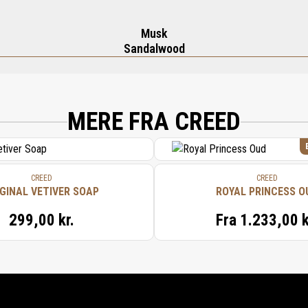
Musk
Sandalwood
TE, PROPYLENE GLYCOL, CETEARYL ALCOHOL, PRUNUS AMYGDALUS DULCIS OIL
TEARETH-20, MENTHYL LACTATE, CARBOMER, LIMONENE, CETEARETH-12, CETYL
IN, TRIETHANOLAMINE, XANTHAM GUM, LINALOOL, TOCOPHEROL, CITRAL.
MERE FRA CREED
CREED
CREED
GINAL VETIVER SOAP
ROYAL PRINCESS O
299,00 kr.
Fra
1.233,00 k