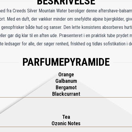
BESKRIVELSE
rhed fra Creeds Silver Mountain Water beroliger denne aftershave-balsa
ort. Med en duft, der vækker minder om snefyldte alpine bjergkilder, gi
enopfrisker både hud og sanser. Den lette konsistens absorberes hurtig
ller gør dig klar til en aften ude. Præsenteret i en praktisk tube pryd
e ledsager for alle, der søger renhed, friskhed og tidløs sofistikation i d
PARFUMEPYRAMIDE
Orange
Galbanum
Bergamot
Blackcurrant
Tea
Ozonic Notes