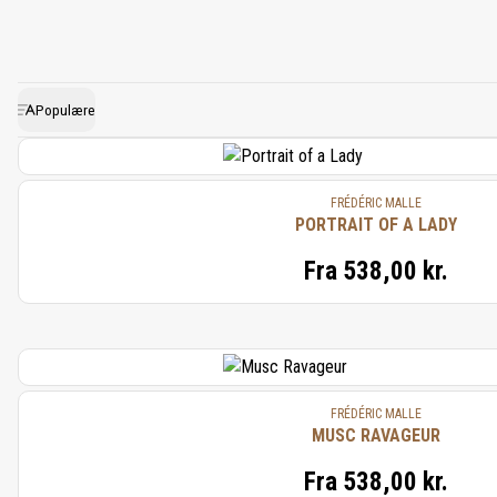
parfumørerne igen får den fr
pioner i duftenes verden og
Hver parfume, der bærer sin s
innovation. Det er FREDERIC MA
Populære
FRÉDÉRIC MALLE
PORTRAIT OF A LADY
Fra
538,00 kr.
FRÉDÉRIC MALLE
MUSC RAVAGEUR
Fra
538,00 kr.