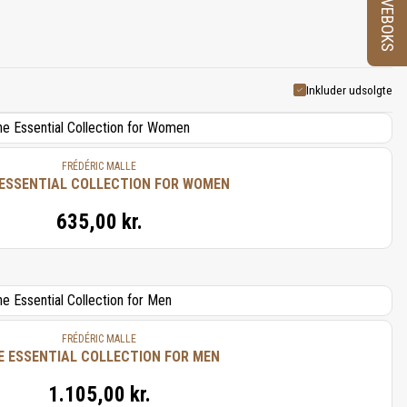
PRØVEBOKS
 og smag er FREDERIC MALLE en
 dufte uafhængige af trends.
er klassisk elegance med modig
 tilbyde kendere en kollektion,
Inkluder udsolgte
FRÉDÉRIC MALLE
ESSENTIAL COLLECTION FOR WOMEN
635,00 kr.
FRÉDÉRIC MALLE
E ESSENTIAL COLLECTION FOR MEN
1.105,00 kr.