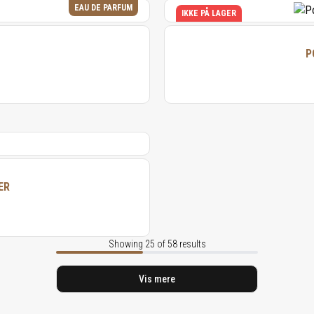
EAU DE PARFUM
IKKE PÅ LAGER
P
ER
Showing 25 of 58 results
Vis mere