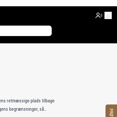
0
ens retmæssige plads tilbage
ngens begrænsninger, så