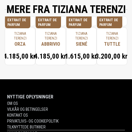
MERE FRA TIZIANA TERENZI
EXTRAIT DE
EXTRAIT DE
EXTRAIT DE
EXTRAIT DE
PARFUM
PARFUM
PARFUM
PARFUM
TIZIANA
TIZIANA
TIZIANA
TIZIANA
TERENZI
TERENZI
TERENZI
TERENZI
ORZA
ABBRIVIO
SIENÉ
TUTTLE
4.185,00 kr.
4.185,00 kr.
1.615,00 kr.
3.200,00 kr.
NYTTIGE OPLYSNINGER
OM OS
VILKÅR OG BETINGELSER
KONTAKT OS
PRIVATLIVS- OG COOKIEPOLITIK
TILKNYTTEDE BUTIKKER