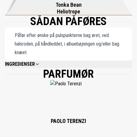
Tonka Bean
fortiden hvisker sine hemmeligheder til dem, der tør lytte.
Heliotrope
SÅDAN PÅFØRES
Påfør efter ønske på pulspunkterne bag øret, ved
halsroden, på håndleddet, i albuebøjningen og/eller bag
knæet.
INGREDIENSER
PARFUMØR
ALCOHOL DENAT., PARFUM (FRAGRANCE), LIMONENE, LINALOOL, ALPHA-
ISOMETHYL IONONE, GERANIOL, COUMARIN, HYDROXYCITRONELLAL,
HEXYL CINNAMAL, CITRAL, BENZYL BENZOATE, BENZYL SALICYLATE,
EUGENOL, BENZYL ALCOHOL, CITRONELLOL.
PAOLO TERENZI