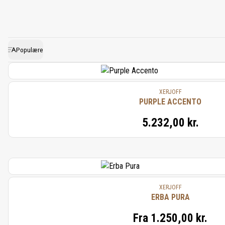
kræsne kendere verden over.
unikke olfaktoriske rejser
egyptisk jasmin, og cedertr
med på et sans
Populære
XERJOFF
PURPLE ACCENTO
5.232,00 kr.
XERJOFF
ERBA PURA
Fra
1.250,00 kr.