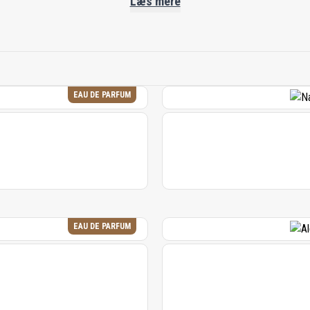
 Hver flakon er et mesterværk, fyldt med sjældne og raffiner
Læs mere
. Siden 2003 har XERJOFF fortryllet med sine betagende blandin
æ harmonerer med sød litchi. Med flakoner, der minder om ædel
eligt eventyr, hvor hvert spray er en transformerende og luksu
EAU DE PARFUM
EAU DE PARFUM