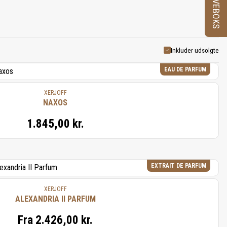
PRØVEBOKS
ede ingredienser, der vækker
ger, hvor frisk mynte møder
stene, inviterer XERJOFF dig
riøs oplevelse.
Inkluder udsolgte
EAU DE PARFUM
XERJOFF
NAXOS
1.845,00 kr.
EXTRAIT DE PARFUM
XERJOFF
ALEXANDRIA II PARFUM
Fra
2.426,00 kr.