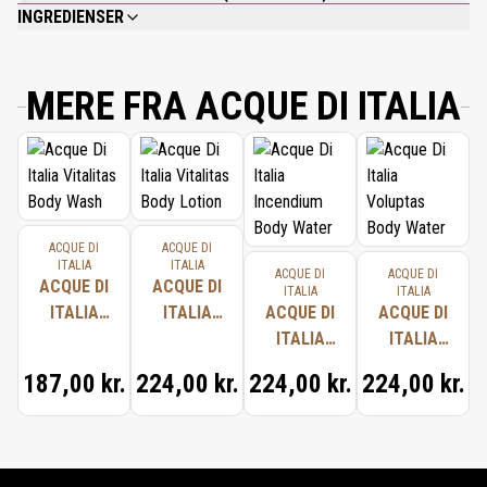
INGREDIENSER
AQUA (WATER), CAPRYLIC/CAPRIC TRIGLYCERIDE, GLYCERIN, CETEARYL
ALCOHOL, GLYCERYL STEARATE SE, CETEARETH-25, PARFUM
(FRAGRANCE), C10-18 TRIGLYCERIDES, BUTYROSPERMUM PARKII (SHEA)
MERE FRA ACQUE DI ITALIA
BUTTER, CAPRYLYL GLYCOL, SQUALANE, DIMETHICONE, CARBOMER,
XANTHAN GUM, DISODIUM EDTA, SODIUM HYDROXIDE, MAGNOLOL,
HONOKIOL, LECITHIN, HEXYL CINNAMAL, LINALOOL, LIMONENE,
TOCOPHEROL, CITRONELLOL, ASCORBYL PALMITATE, CITRIC ACID,
GERANIOL.
ACQUE DI
ACQUE DI
ITALIA
ITALIA
ACQUE DI
ACQUE DI
ACQUE DI
ACQUE DI
ITALIA
ITALIA
ITALIA
ITALIA
ACQUE DI
ACQUE DI
VITALITAS
VITALITAS
ITALIA
ITALIA
BODY
BODY
INCENDIUM
VOLUPTAS
187,00 kr.
224,00 kr.
224,00 kr.
224,00 kr.
WASH
LOTION
BODY
BODY
WATER
WATER