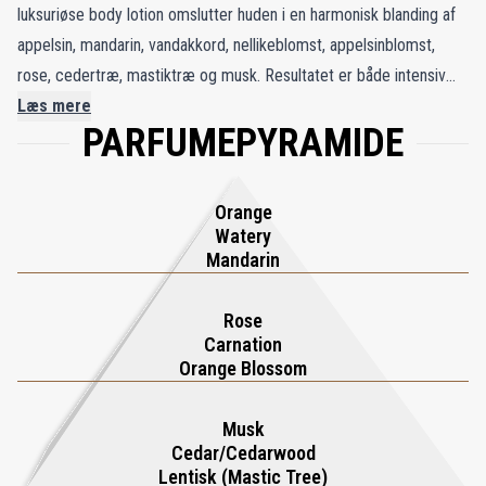
luksuriøse body lotion omslutter huden i en harmonisk blanding af
appelsin, mandarin, vandakkord, nellikeblomst, appelsinblomst,
rose, cedertræ, mastiktræ og musk. Resultatet er både intensiv
fugt og en følelse af ren afslapning. De sprudlende citrusnoter fra
Læs mere
PARFUMEPYRAMIDE
appelsin og mandarin giver energi og lethed, vandakkorden frisker
op og beroliger, mens nellikeblomst tilfører en blidt krydret
blomsterdybde. Appelsinblomst og rose skaber en fredfyldt aura,
Orange
og cedertræ, mastiktræ samt musk giver varme og dybde. Den
Watery
lette silkebløde tekstur absorberes hurtigt, efterlader huden
Mandarin
fløjlsblød og diskret parfumeret og gør den daglige kropspleje til
et roligt øjeblik af velvære.
Rose
Carnation
Orange Blossom
Musk
Cedar/Cedarwood
Lentisk (Mastic Tree)