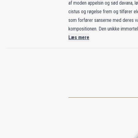
af moden appelsin og sød davana, løf
cistus og røgelse frem og tilfører e
som forfører sanserne med deres varm
kompositionen. Den unikke immortel
forstærker tiltrækningen. Med en hyl
Læs mere