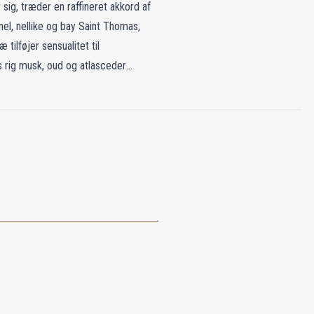
sig, træder en raffineret akkord af
nel, nellike og bay Saint Thomas,
tilføjer sensualitet til
 rig musk, oud og atlasceder
skulinitet og adel.