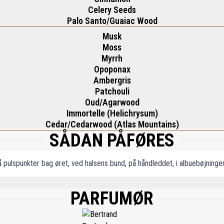
Celery Seeds
Palo Santo/Guaiac Wood
Musk
Moss
Myrrh
Opoponax
Ambergris
Patchouli
Oud/Agarwood
Immortelle (Helichrysum)
Cedar/Cedarwood (Atlas Mountains)
SÅDAN PÅFØRES
 pulspunkter bag øret, ved halsens bund, på håndleddet, i albuebøjninge
PARFUMØR
FUM, AQUA, BENZYL BENZOATE, LIMONENE, LINALOOL, EUGENOL, CINNAMAL, GE