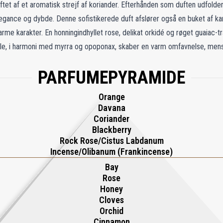
tet af et aromatisk strejf af koriander. Efterhånden som duften udfolder 
legance og dybde. Denne sofistikerede duft afslører også en buket af ka
e karakter. En honningindhyllet rose, delikat orkidé og røget guaiac-træ 
le, i harmoni med myrra og opoponax, skaber en varm omfavnelse, mens
dest til både østlige og vestlige traditioner udstråler denne duft ægte ma
PARFUMEPYRAMIDE
Orange
Davana
Coriander
Blackberry
Rock Rose/Cistus Labdanum
Incense/Olibanum (Frankincense)
Bay
Rose
Honey
Cloves
Orchid
Cinnamon