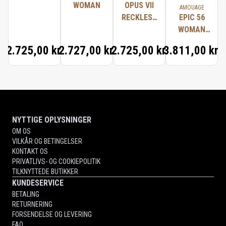
WOMAN
OPUS VII
AMOUAGE
RECKLESS
EPIC 56
LEATHER
WOMAN
EXCEPTIONAL
2.725,00 kr.
2.727,00 kr.
2.725,00 kr.
3.811,00 kr.
EXTRAIT
NYTTIGE OPLYSNINGER
OM OS
VILKÅR OG BETINGELSER
KONTAKT OS
PRIVATLIVS- OG COOKIEPOLITIK
TILKNYTTEDE BUTIKKER
KUNDESERVICE
BETALING
RETURNERING
FORSENDELSE OG LEVERING
FAQ