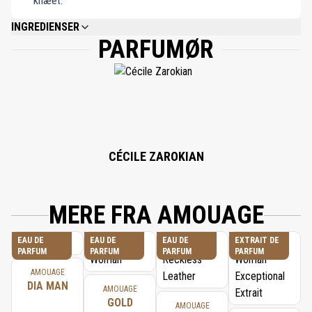
knæet.
INGREDIENSER
PARFUMØR
ALCOHOL DENAT, PARFUM, BENZYL BENZOATE, LIMONENE, LINALOOL,
BENZYL SALICYLATE, EUGENOL, COUMARIN, BENZYL CINNAMATE,
CITRONELLOL, CINNAMAL, GERANIOL, CITRAL, ISOEUGENOL, FARNESOL,
BENZYL ALCOHOL.
CÉCILE ZAROKIAN
MERE FRA AMOUAGE
EAU DE
EAU DE
EAU DE
EXTRAIT DE
PARFUM
PARFUM
PARFUM
PARFUM
AMOUAGE
DIA MAN
AMOUAGE
GOLD
AMOUAGE