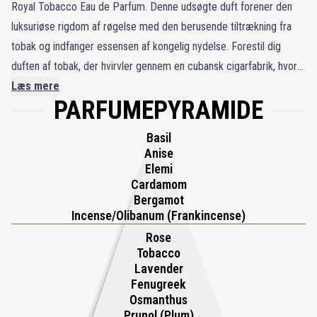
Royal Tobacco Eau de Parfum. Denne udsøgte duft forener den
luksuriøse rigdom af røgelse med den berusende tiltrækning fra
tobak og indfanger essensen af kongelig nydelse. Forestil dig
duften af tobak, der hvirvler gennem en cubansk cigar­fabrik, hvor
ordene fra klassiske romaner hænger i luften. Skabt af parfumeur
Læs mere
PARFUMEPYRAMIDE
Cécile Zarokian åbner denne fængslende komposition med
aromatisk kardemomme og elemi, som blomstrer ud i et hjerte af
Basil
florale og balsamiske noter flettet sammen med røgelse og tobak.
Anise
Når duften udvikler sig, tilfører vanilje, tonkabønne og prunol
Elemi
Cardamom
dybde, mens birketjære, vetiver og oud skaber en røget og
Bergamot
dragende afslutning. Opus XIV Royal Tobacco er en dristig og
Incense/Olibanum (Frankincense)
overdådig komposition, der overskrider køn med sin luksuriøse og
Rose
sanselige udstråling.
Tobacco
Lavender
Fenugreek
Osmanthus
Prunol (Plum)