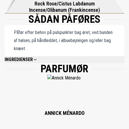
Rock Rose/Cistus Labdanum
Incense/Olibanum (Frankincense)
SÅDAN PÅFØRES
Påfør efter behov på pulspunkter bag øret, ved bunden
af halsen, på håndleddet, i albuebøjningen og/eller bag
knæet.
INGREDIENSER
PARFUMØR
ALCOHOL DENAT, PARFUM, AQUA, LINALOOL, LIMONENE, ETHYLHEXYL
METHOXYCINNAMATE, CITRONELLOL, ETHYLHEXYL SALICYLATE, BENZYL
SALICYLATE, EUGENOL, BUTYL METHOXYDIBENZOYLMETHANE, GERANIOL,
CITRAL, BENZYL BENZOATE, ALPHA-ISOMETHYL IONONE, CINNAMAL,
BENZYL ALCOHOL, CI 19140, CI 14700, CI 60730.
ANNICK MÉNARDO