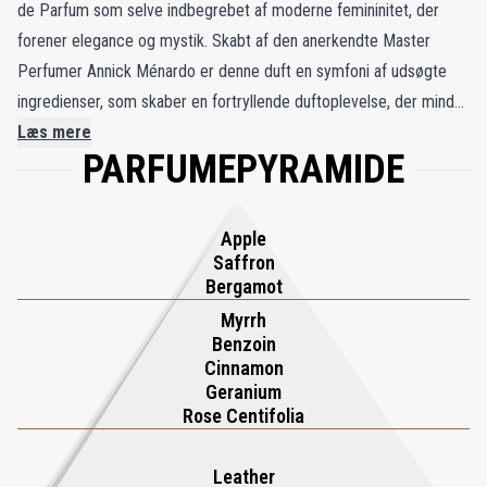
de Parfum som selve indbegrebet af moderne femininitet, der
forener elegance og mystik. Skabt af den anerkendte Master
Perfumer Annick Ménardo er denne duft en symfoni af udsøgte
ingredienser, som skaber en fortryllende duftoplevelse, der minder
om en betagende opera. Den åbner med et livligt udbrud af
Læs mere
PARFUMEPYRAMIDE
calvados, bergamot og safran, som etablerer en berusende aura.
Efterhånden som kompositionen udvikler sig, flettes blødheden fra
rose centifolia, geranium og myrra yndefuldt sammen og tilføjer
Apple
dybde og tiltrækningskraft. Netop som man tror, at forestillingen
Saffron
har nået sit højdepunkt, træder de afsluttende noter af
Bergamot
frankincense, labdanum og læder frem på scenen og efterlader et
Myrrh
Benzoin
varigt indtryk af tidløs sofistikation og mystik.
Cinnamon
Geranium
Rose Centifolia
Leather