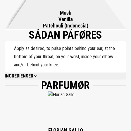
Musk
Vanilla
Patchouli (Indonesia)
SÅDAN PÅFØRES
Apply as desired, to pulse points behind your ear, at the
bottom of your throat, on your wrist, inside your elbow
and/or behind your knee.
INGREDIENSER
PARFUMØR
ALCOHOL DENAT., PARFUM (FRAGRANCE), AQUA (WATER), BENZYL
SALICYLATE, LINALOOL, ALPHA-ISOMETHYL IONONE, CITRONELLOL,
BENZYL BENZOATE, CINNAMYL ALCOHOL, GERANIOL, LIMONENE, BENZYL
CINNAMATE, FARNESOL, CITRAL, BENZYL ALCOHOL, CINNAMAL, EUGENOL,
ISOEUGENOL.
FLORIAN GALLO