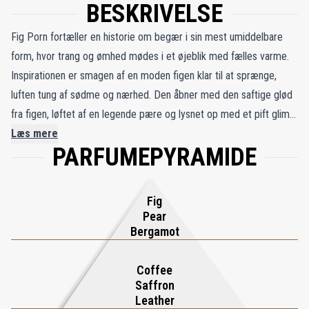
BESKRIVELSE
Fig Porn fortæller en historie om begær i sin mest umiddelbare
form, hvor trang og ømhed mødes i et øjeblik med fælles varme.
Inspirationen er smagen af ​​en moden figen klar til at sprænge, ​​
luften tung af sødme og nærhed. Den åbner med den saftige glød
fra figen, løftet af en legende pære og lysnet op med et pift glimt
af bergamot. Denne introduktion føles frisk, men alligevel
Læs mere
PARFUMEPYRAMIDE
overbærende, som det første åndedrag af forventning, før man
overgiver sig til noget dybere og mere følelsesladet. Mens duften
udfolder sig, blomstrer et frodigt hjerte af pæon og fløjlsblød
Fig
tyrkisk rose, rigt og omsluttende, blødgjort af et strejf af cremet
Pear
mælk og blidt pulver. Basen falder til i varmt rav og glat vanilje,
Bergamot
pakket ind i blød moskus og pudret sandeltræ. Stien er intim og
dvælende og efterlader en sensuel varme, der føles som et stille
Coffee
Saffron
løfte, der ulmer på huden længe efter, at øjeblikket er gået.
Leather