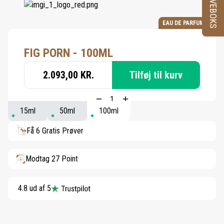
PRØVEBOKS
EAU DE PARFUM
FIG PORN - 100ML
2.093,00 KR.
Tilføj til kurv
15ml
50ml
100ml
Få 6 Gratis Prøver
Modtag 27 Point
4.8 ud af 5