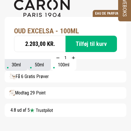
PRØVEBOKS
EAU DE PARFUM
OUD EXCELSA - 100ML
2.203,00 KR.
Tilføj til kurv
30ml
50ml
100ml
Få 6 Gratis Prøver
Modtag 29 Point
4.8 ud af 5