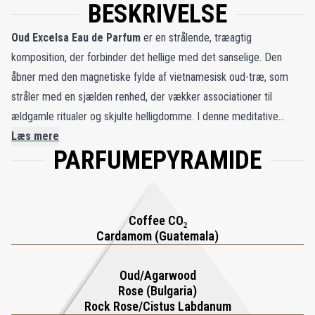
BESKRIVELSE
Oud Excelsa Eau de Parfum
er en strålende, træagtig
komposition, der forbinder det hellige med det sanselige. Den
åbner med den magnetiske fylde af vietnamesisk oud-træ, som
stråler med en sjælden renhed, der vækker associationer til
ældgamle ritualer og skjulte helligdomme. I denne meditative
kerne flettes gyldne tråde af cistus-absolue og røget birketræ
Læs mere
PARFUMEPYRAMIDE
sammen med jordnær papyrus og varm Atlas-ceder, hvilket skaber
et forankret, harpiksagtigt hjerte, der pulserer af varme og dybde.
En raffineret sanselighed udfolder sig — hverken tung eller
overvældende, men strålende og vis, som en hviskende
Coffee CO₂
hemmelighed båret af røgelse.
Cardamom (Guatemala)
Efterhånden som duften udvikler sig, skifter scenen til et skjult
Oud/Agarwood
Rose (Bulgaria)
rum, hvor kaffegrums afslører skæbner. Frisk guatemalansk
Rock Rose/Cistus Labdanum
kardemomme gennembryder sløret fra etiopisk og colombiansk