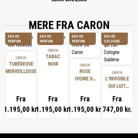
MERE FRA CARON
EAU DE
EAU DE
EAU DE
EAU DE
PARFUM
PARFUM
PARFUM
COLOGNE
CARON
TABAC
CARON
TUBÉREUSE
NOIR
CARON
MERVEILLEUSE
ROSE
CARON
IVOIRE DE
L'INVISIBLE
CARON
QUI LUIT
COLOGNE
Fra
Fra
Fra
Fra
SUBLIME
1.195,00 kr.
1.195,00 kr.
1.195,00 kr.
747,00 kr.