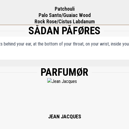
Patchouli
Palo Santo/Guaiac Wood
Rock Rose/Cistus Labdanum
SÅDAN PÅFØRES
ts behind your ear, at the bottom of your throat, on your wrist, inside y
PARFUMØR
, WATER/AQUA, DIPROPYLENE GLYCOL, BUTYL METHOXYDIBENZOYLMETHANE, 
THYL ANTHRANILATE, TRIS (TETRAMETHYLHYDROXYPIPERIDINOL) CITRATE, LIMO
N, CINNAMAL, GERANIOL, CITRONELLOL, FARNESOL, CI 19140, CI 42090, CI 172
JEAN JACQUES