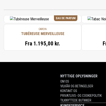
EAU DE PARFUM
CARON
TUBÉREUSE MERVEILLEUSE
Fra
1.195,00 kr.
F
NYTTIGE OPLYSNINGER
OM OS
VILKÅR OG BETINGELSER
KONTAKT OS
PRIVATLIVS- OG COOKIEPOLITIK
TILKNYTTEDE BUTIKKER
KUNDESERVICE