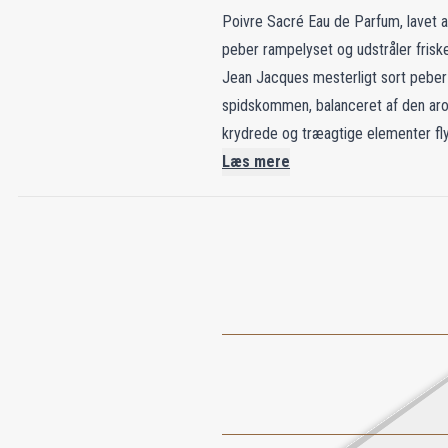
Poivre Sacré Eau de Parfum, lavet af
peber rampelyset og udstråler friske
Jean Jacques mesterligt sort peber
spidskommen, balanceret af den arom
krydrede og træagtige elementer flyd
og introducerer røgelsens røgfyldte
Læs mere
trænoter forstærker denne varme og 
Poivre Sacré lever op til sit navn o
tiltrækning og legemliggør dybden o