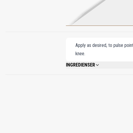
Apply as desired, to pulse poin
knee.
INGREDIENSER
ALCOHOL DENAT., FRAGRANCE/PARFUM
ETHYLHEXYL SALICYLATE, ALCOHOL, ME
HYDROXYCITRONELLAL, EUGENOL, COUMARI