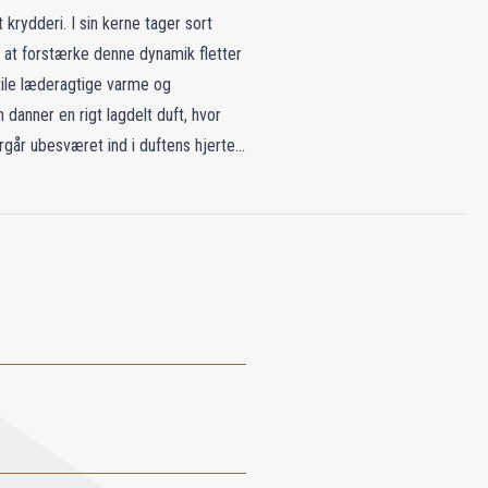
krydderi. I sin kerne tager sort
r at forstærke denne dynamik fletter
ile læderagtige varme og
anner en rigt lagdelt duft, hvor
rgår ubesværet ind i duftens hjerte
m, røget patchouli og moderne
sotiske tilstedeværelse af oud.
ant - en duft, der hylder krydderiets