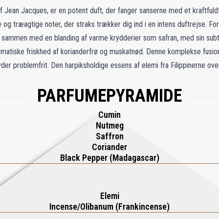
 Jean Jacques, er en potent duft, der fanger sanserne med et kraftfuldt 
 og træagtige noter, der straks trækker dig ind i en intens duftrejse. Fo
 sammen med en blanding af varme krydderier som safran, med sin subt
atiske friskhed af korianderfrø og muskatnød. Denne komplekse fusion d
er problemfrit. Den harpiksholdige essens af elemi fra Filippinerne ove
 lokke, der bliver hængende, og tilføjer dybde og mystik. Mørk labdanu
PARFUMEPYRAMIDE
fremkalder den luksuriøse essens af orientalske dufte, berørt af den ek
g ærer peberens hellige natur med en blanding, der er både intens og eleg
Cumin
g kraften i dens oprindelse i en enkelt, uforglemmelig sammensætning.
Nutmeg
Saffron
Coriander
Black Pepper (Madagascar)
Elemi
Incense/Olibanum (Frankincense)