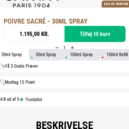
EAU DE PARFUM
POIVRE SACRÉ - 30ML SPRAY
1.195,00 KR.
Tilføj til kurv
30ml Spray
50ml Spray
100ml Spray
100ml Refill
Få 3 Gratis Prøver
Modtag 15 Point
4.8 ud af 5
BESKRIVELSE