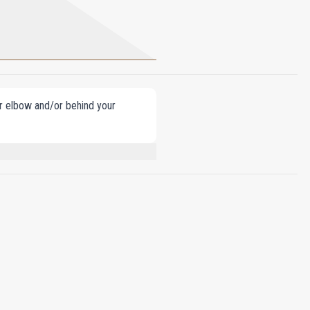
our elbow and/or behind your
ETHYLHEXYL METHOXYCINNAMATE,
NENE, LINALOOL,
00, CI 15510, 81% VOL.