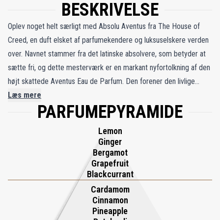
BESKRIVELSE
Oplev noget helt særligt med Absolu Aventus fra The House of
Creed, en duft elsket af parfumekendere og luksuselskere verden
over. Navnet stammer fra det latinske absolvere, som betyder at
sætte fri, og dette mesterværk er en markant nyfortolkning af den
højt skattede Aventus Eau de Parfum. Den forener den livlige
energi fra grapefrugt og ananas med røget haitisk vetiver i en
Læs mere
PARFUMEPYRAMIDE
strålende udforskning af friskhed. Absolu Aventus er en sjælden
olfaktorisk juvel, der lover en sanseoplevelse ud over det
Lemon
sædvanlige.
Ginger
Bergamot
Grapefruit
Blackcurrant
Cardamom
Cinnamon
Pineapple