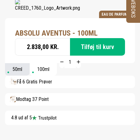
PRØVEBOKS
EAU DE PARFUM
ABSOLU AVENTUS - 100ML
2.838,00 KR.
Tilføj til kurv
50ml
100ml
Få 6 Gratis Prøver
Modtag 37 Point
4.8 ud af 5