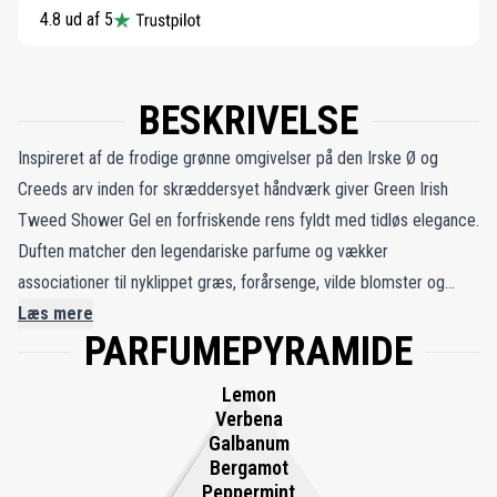
4.8 ud af 5
BESKRIVELSE
Inspireret af de frodige grønne omgivelser på den Irske Ø og
Creeds arv inden for skræddersyet håndværk giver Green Irish
Tweed Shower Gel en forfriskende rens fyldt med tidløs elegance.
Duften matcher den legendariske parfume og vækker
associationer til nyklippet græs, forårsenge, vilde blomster og
urter varmet af en blid havbrise. Den sulfatreducerede formula
Læs mere
PARFUMEPYRAMIDE
renser uden at udtørre og efterlader huden ren, blød og let
parfumeret. Den leveres i en brudsikker flaske prydet med Creeds
Lemon
kongelige trefjerede emblem og er perfekt til hjemmet,
Verbena
træningscentret eller rejsen, så du kan nyde fornemmelsen af den
Galbanum
Bergamot
ikoniske country gentleman i hvert bad.
Peppermint