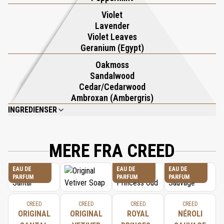
Violet
Lavender
Violet Leaves
Geranium (Egypt)
Oakmoss
Sandalwood
Cedar/Cedarwood
Ambroxan (Ambergris)
INGREDIENSER
AQUA (WATER), SODIUM PEG-7 OLIVE OIL CARBOXYLATE, PEG-18
GLYCERYL OLEATE-COCOATE, DECYL GLUCOSIDE, DISODIUM
COCOAMPHODIACETATE, COCAMIDOPROPYL BETAINE, PARFUM, SODIUM
MERE FRA CREED
OLIVAMPHOACETATE, PEG-40 HYDROGENATED CASTOR OIL, BENZYL
ALCOHOL, PHENOXYETHANOL, SODIUM CHLORIDE, CITRIC ACID, LIMONENE,
EAU DE
EAU DE
EAU DE
TETRASODIUM EDTA, LINALOOL, ALPHA-ISOMETHYL IONONE,
PARFUM
PARFUM
PARFUM
HYDROXYCITRONELLAL, CITRAL.
CREED
CREED
CREED
CREED
ORIGINAL
ORIGINAL
ROYAL
NÉROLI