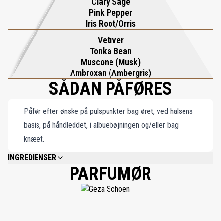
Clary Sage
Pink Pepper
duftnormer.
Iris Root/Orris
Vetiver
Tonka Bean
Muscone (Musk)
Ambroxan (Ambergris)
SÅDAN PÅFØRES
Påfør efter ønske på pulspunkter bag øret, ved halsens
basis, på håndleddet, i albuebøjningen og/eller bag
knæet.
INGREDIENSER
PARFUMØR
ALCOHOL DENAT., AQUA (WATER), PARFUM (FRAGRANCE), LIMONENE,
LINALOOL, CITRAL, ALPHA-ISOMETHYL IONONE, EUGENOL, GERANIOL.