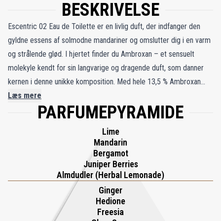
BESKRIVELSE
Escentric 02 Eau de Toilette er en livlig duft, der indfanger den
gyldne essens af solmodne mandariner og omslutter dig i en varm
og strålende glød. I hjertet finder du Ambroxan – et sensuelt
molekyle kendt for sin langvarige og dragende duft, som danner
kernen i denne unikke komposition. Med hele 13,5 % Ambroxan
fremhæver Escentric 02 det forførende potentiale i denne
Læs mere
PARFUMEPYRAMIDE
ingrediens og skaber en duft, der både er frisk og uimodståelig.
Hedione tilfører livlige, grønne undertoner af jasmin, mens en
Lime
legesyg ”gin og tonic”-akkord bringer en forfriskende kant. Et
Mandarin
strejf af den østrigske sodavand Almdudler giver et uventet og
Bergamot
Juniper Berries
sprudlende pift, som forstærker duftens livlige karakter. Skabt af
Almdudler (Herbal Lemonade)
den visionære parfumør Geza Schoen, er Escentric 02 en rejse til
Ginger
et solbeskinnet paradis, hvor friskhed og sensualitet smelter
Hedione
sammen. Den efterlader et uforglemmeligt spor og tilbyder en
Freesia
unik og strålende oplevelse, der bryder med traditionelle