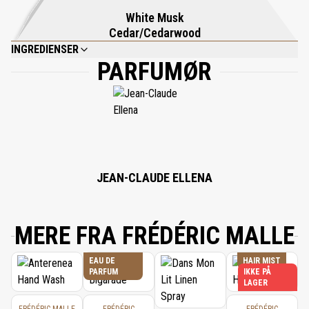
mesterværk.
White Musk
Cedar/Cedarwood
INGREDIENSER
PARFUMØR
ALCOHOL DENAT., WATER\AQUA\EAU, FRAGRANCE (PARFUM), PEG-40
HYDROGENATED CASTOR OIL, LIMONENE, LINALOOL, EVERNIA PRUNASTRI
(OAKMOSS) EXTRACT, CITRAL, GERANIOL, BHT.
JEAN-CLAUDE ELLENA
MERE FRA FRÉDÉRIC MALLE
EAU DE
HAIR MIST
PARFUM
IKKE PÅ
LAGER