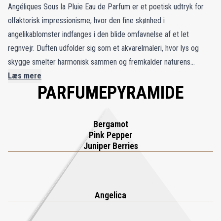
Angéliques Sous la Pluie Eau de Parfum er et poetisk udtryk for
olfaktorisk impressionisme, hvor den fine skønhed i
angelikablomster indfanges i den blide omfavnelse af et let
regnvejr. Duften udfolder sig som et akvarelmaleri, hvor lys og
skygge smelter harmonisk sammen og fremkalder naturens
skrøbelige ynde i flygtige øjeblikke. De bløde florale noter af
Læs mere
PARFUMEPYRAMIDE
angelika flettes sammen med den livlige gnist fra enebær, den
friske citrusglød fra bergamot og et strejf af den subtile varme fra
pink peber. Disse levende nuancer hviler på en base af cedertræ
Bergamot
og hvid moskus, som tilfører dybde og sammenhæng til denne
Pink Pepper
luftige komposition. Angéliques Sous la Pluie går ud over
Juniper Berries
traditionel parfumeri og præsenterer en duft, der hylder
skønheden i det uperfekte og fascinationen ved livets
forgængelighed. Som regndryppede kronblade i nuancer af lilla og
Angelica
grå inviterer denne duft til personlig fortolkning og giver hver
bærer mulighed for at gøre den til sit eget intime, duftende