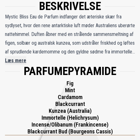
BESKRIVELSE
Mystic Bliss Eau de Parfum indfanger det æteriske skær fra
sydlyset, hvor den rene antarktiske luft møder Australiens uberørte
nattehimmel. Duften åbner med en strålende sammensmeltning af
figen, solbær og australsk kunzea, som udstråler friskhed og løftes
af sprudlende kardemomme og den gyldne sødme fra immortelle.
I hjertet udfolder pudret orris sig med en meditativ, rolig elegance,
Læs mere
PARFUMEPYRAMIDE
der fremkalder tusmørkets stilhed. Efterhånden som duften
udvikler sig, træder varme noter af karamel og australsk sandeltræ
Fig
frem, afbalanceret af jordagtig cedertræ og diskret røgelse,
Mint
hvilket skaber en forankrende, vedvarende duftsti. Med en rig
Cardamom
Blackcurrant
koncentration på 25 % naturlige essenser og botaniske
Kunzea (Australia)
ingredienser er Mystic Bliss både trøstende og gådefuld – en
Immortelle (Helichrysum)
olfaktorisk rejse, der hylder Australiens naturlige vidundere og den
Incense/Olibanum (Frankincense)
dragende skønhed ved Aurora Australis.
Blackcurrant Bud (Bourgeons Cassis)