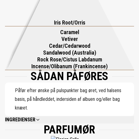
Iris Root/Orris
Caramel
Vetiver
Cedar/Cedarwood
Sandalwood (Australia)
Rock Rose/Cistus Labdanum
Incense/Olibanum (Frankincense)
SÅDAN PÅFØRES
Påfør efter ønske på pulspunkter bag øret, ved halsens
basis, på håndleddet, indersiden af albuen og/eller bag
knæet.
INGREDIENSER
PARFUMØR
ALCOHOL DENAT., PARFUM (FRAGRANCE), AQUA (WATER), ALPHA-
ISOMETHYL IONONE, LIMONENE, COUMARIN, LINALOOL, CITRONELLOL,