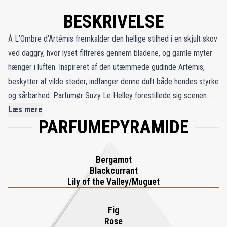
BESKRIVELSE
À L’Ombre d’Artémis fremkalder den hellige stilhed i en skjult skov
ved daggry, hvor lyset filtreres gennem bladene, og gamle myter
hænger i luften. Inspireret af den utæmmede gudinde Artemis,
beskytter af vilde steder, indfanger denne duft både hendes styrke
og sårbarhed. Parfumør Suzy Le Helley forestillede sig scenen
som en olfaktorisk oversættelse af et mytisk baderitual, dug på
Læs mere
PARFUMEPYRAMIDE
huden, mos under bare fødder og latter mellem træerne.
Kompositionen åbner med en strålende blanding af solbær og
bergamot, blødgjort af en liljekonvalakkord, der minder om kølig
Bergamot
morgenluft. I hjertet blomstrer en sart rose sammen med en grøn
Blackcurrant
figentræsakkord, mens ambrettens moskusvarme fremkalder
Lily of the Valley/Muguet
solkysset hud mod løv. Basen af egetræsmos og cremet
sandeltræ giver duften en jordnær og fredfyldt dybde.
Fig
Rose