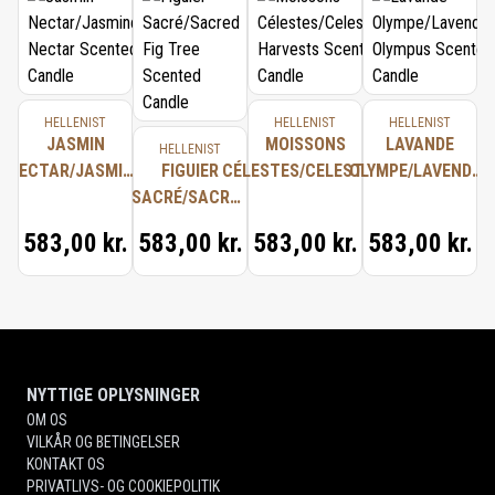
HELLENIST
HELLENIST
HELLENIST
JASMIN
MOISSONS
LAVANDE
HELLENIST
NECTAR/JASMINE
FIGUIER
CÉLESTES/CELESTIAL
OLYMPE/LAVENDER
NECTAR
SACRÉ/SACRED
HARVESTS SCENTED
OLYMPUS
SCENTED
FIG TREE
CANDLE
SCENTED CANDLE
583,00 kr.
583,00 kr.
583,00 kr.
583,00 kr.
CANDLE
SCENTED
CANDLE
NYTTIGE OPLYSNINGER
OM OS
VILKÅR OG BETINGELSER
KONTAKT OS
PRIVATLIVS- OG COOKIEPOLITIK