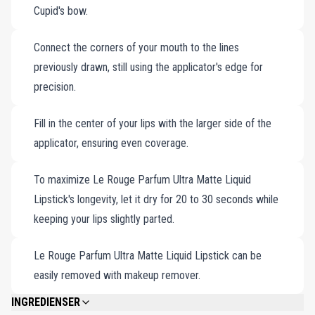
Cupid's bow.
appelsinblomst og skumfidus, der transformerer enhver påføring til
et sanseligt ritual. Le Rouge Parfum, der perfekt legemliggør
Connect the corners of your mouth to the lines
sofistikering og tiltrækning, sikrer, at dine læber forbliver levende
previously drawn, still using the applicator's edge for
og fejlfri, dag som nat. Sæt den sammen med KILIAN PARIS'
precision.
Good Girl Gone Bad-parfume, og træd ud med selvtillid, og omfavn
et look, der er lige så tidløst, som det er uimodståeligt modigt.
Fill in the center of your lips with the larger side of the
Seks dristige, personlighedsdefinerende nuancer. Op til 8 timers
applicator, ensuring even coverage.
langtidsholdbar, ultramat farve. Infunderet med den ikoniske Love,
Don't Be Shy-duft.
To maximize Le Rouge Parfum Ultra Matte Liquid
Lipstick's longevity, let it dry for 20 to 30 seconds while
keeping your lips slightly parted.
Le Rouge Parfum Ultra Matte Liquid Lipstick can be
easily removed with makeup remover.
INGREDIENSER