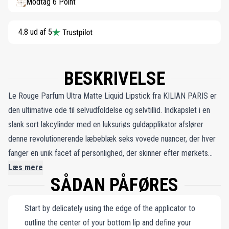
Modtag 6 Point
4.8 ud af 5
BESKRIVELSE
Le Rouge Parfum Ultra Matte Liquid Lipstick fra KILIAN PARIS er
den ultimative ode til selvudfoldelse og selvtillid. Indkapslet i en
slank sort lakcylinder med en luksuriøs guldapplikator afslører
denne revolutionerende læbeblæk seks vovede nuancer, der hver
fanger en unik facet af personlighed, der skinner efter mørkets
frembrud. Dens cremede, sensoriske formel leverer op til 8 timers
Læs mere
SÅDAN PÅFØRES
intens, materie-end-mat farve og tilbyder uovertruffen komfort,
mens den forbliver vandtæt, fjerafvisende og fri for
Start by delicately using the edge of the applicator to
sammenklumpning eller blødning. Infunderet med den ikoniske
outline the center of your bottom lip and define your
Love, Don't Be Shy-duft, pirrer den sanserne med noter af vanilje,