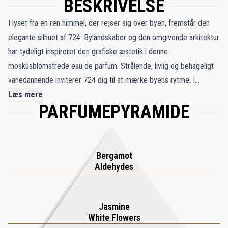
BESKRIVELSE
I lyset fra en ren himmel, der rejser sig over byen, fremstår den
elegante silhuet af 724. Bylandskaber og den omgivende arkitektur
har tydeligt inspireret den grafiske æstetik i denne
moskusblomstrede eau de parfum. Strålende, livlig og behageligt
vanedannende inviterer 724 dig til at mærke byens rytme. I
topnoterne fornemmes en frisk, urban akkord. Det er følelsen af
Læs mere
PARFUMEPYRAMIDE
ren og energigivende friskhed, skabt af italiensk bergamotte og
aldehydernes vertikale karakter med sofistikerede, let metalliske
og brusende facetter. I hjertet ligger en luftig aura formidlet af en
blomsterbuket struktureret omkring jasminabsolut fra Egypten,
Bergamot
lathyrus og uægte jasmin. I bundnoterne overgiver dette hvide
Aldehydes
univers sig til en omsluttende og beroligende fornemmelse takket
være en akkord af sandeltræ og hvid moskus.
Jasmine
White Flowers