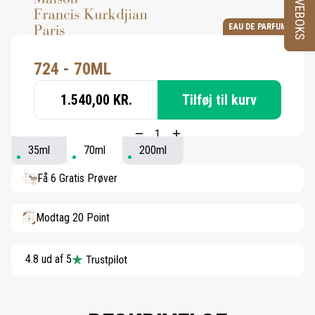
PRØVEBOKS
EAU DE PARFUM
724 - 70ML
1.540,00 KR.
Tilføj til kurv
35ml
70ml
200ml
Få 6 Gratis Prøver
Modtag 20 Point
4.8 ud af 5