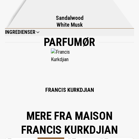
Sandalwood
White Musk
INGREDIENSER
PARFUMØR
ALCOHOL; PARFUM (FRAGRANCE); AQUA (WATER); LIMONENE; BENZYL
SALICYLATE; CITRONELLOL; GERANIOL; TRIETHYL CITRATE; LINALOOL;
BUTYL METHOXYDIBENZOYLMETHANE; PENTAERYTHRITYL TETRA-DI-T-
BUTYL HYDROXYHYDROCINNAMATE; CITRAL; BENZYL BENZOATE; BENZYL
ALCOHOL.
FRANCIS KURKDJIAN
MERE FRA MAISON
FRANCIS KURKDJIAN