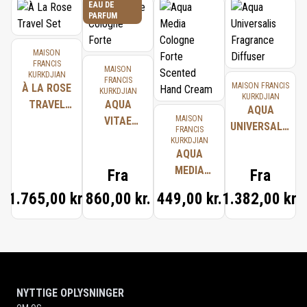
EAU DE
PARFUM
MAISON
FRANCIS
MAISON
KURKDJIAN
FRANCIS
MAISON FRANCIS
À LA ROSE
KURKDJIAN
KURKDJIAN
TRAVEL
AQUA
AQUA
MAISON
SET
VITAE
UNIVERSALIS
FRANCIS
COLOGNE
KURKDJIAN
FRAGRANCE
FORTE
AQUA
DIFFUSER
MEDIA
Fra
Fra
COLOGNE
1.765,00 kr.
860,00 kr.
449,00 kr.
1.382,00 kr.
FORTE
SCENTED
HAND
CREAM
NYTTIGE OPLYSNINGER