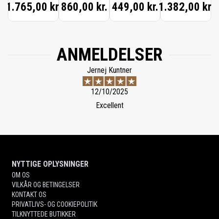
1.765,00 kr.
860,00 kr.
449,00 kr.
1.382,00 kr.
FORTE
SCENTED
HAND
CREAM
ANMELDELSER
Jernej Kuntner
12/10/2025
Excellent
NYTTIGE OPLYSNINGER
OM OS
VILKÅR OG BETINGELSER
KONTAKT OS
PRIVATLIVS- OG COOKIEPOLITIK
TILKNYTTEDE BUTIKKER