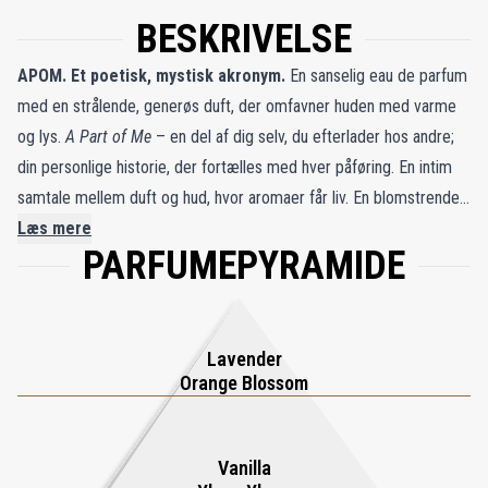
BESKRIVELSE
APOM. Et poetisk, mystisk akronym.
En sanselig eau de parfum
med en strålende, generøs duft, der omfavner huden med varme
og lys.
A Part of Me
– en del af dig selv, du efterlader hos andre;
din personlige historie, der fortælles med hver påføring. En intim
samtale mellem duft og hud, hvor aromaer får liv. En blomstrende,
aromatisk og ravagtig duft, hvor APOM straks afslører en velkendt
Læs mere
PARFUMEPYRAMIDE
signatur. Strålende topnoter glider over i et blødt, floralt hjerte –
en velafbalanceret kombination af aromatisk, livlig lavendel og
forførende appelsinblomst, indhyllet i en varm og luftig duftsti.
Ylang-ylang tilføjer solrige noter til vanilje, som folder sig ud i et
Lavender
trygt favntag af hvide moskusnoter. En intim duft, der omfavner
Orange Blossom
både kroppen og personligheden med elegance.
Vanilla