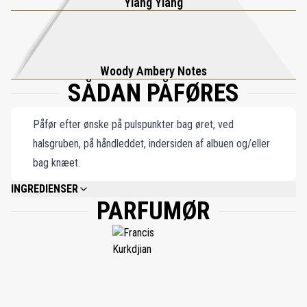
Ylang Ylang
Woody Ambery Notes
SÅDAN PÅFØRES
Påfør efter ønske på pulspunkter bag øret, ved
halsgruben, på håndleddet, indersiden af albuen og/eller
bag knæet.
INGREDIENSER
PARFUMØR
ALCOHOL; PARFUM (FRAGRANCE); AQUA (WATER); BENZYL SALICYLATE;
LINALOOL; LIMONENE; HYDROXYCITRONELLAL; ALPHA-ISOMETHYL IONONE;
GERANIOL; CITRONELLOL; BUTYL METHOXYDIBENZOYLMETHANE;
DIETHYLAMINO HYDROXYBENZOYL HEXYL BENZOATE; COUMARIN; CITRAL;
BENZYL BENZOATE; BENZYL ALCOHOL; ISOEUGENOL; FARNESOL; EUGENOL.