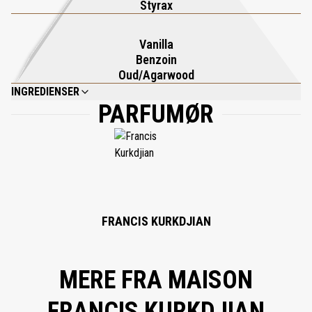
Styrax
Vanilla
Benzoin
Oud/Agarwood
INGREDIENSER
PARFUMØR
COCO-CAPRYLATE/CAPRATE; ISOPROPYL PALMITATE; CAPRYLIC/CAPRIC
TRIGLYCERIDE; PRUNUS AMYGDALUS DULCIS (SWEET ALMOND) OIL;
PARFUM (FRAGANCE); SILICA; PRUNUS ARMENIACA (APRICOT) KERNEL
OIL; MACADAMIA INTEGRIFOLIA SEED OIL; CETEARYL ISONONANOATE;
ARGANIA SPINOSA KERNEL OIL; SQUALANE; SYNTHETIC
FLUORPHLOGOPITE; CASTOR OIL/IPDI COPOLYMER; ALPHA-ISOMETHYL
IONONE; LINALOOL; CITRONELLOL; CI 77891 (TITANIUM DIOXIDE);
GERANIOL; TOCOPHERYL ACETATE; CALCIUM ALUMINUM BOROSILICATE;
GLYCINE SOJA (SOYBEAN) OIL; CI 77491 (IRON OXIDES); COUMARIN;
FRANCIS KURKDJIAN
CINNAMYL ALCOHOL; TIN OXIDE; LIMONENE; CITRAL; GOLD.
MERE FRA MAISON
FRANCIS KURKDJIAN