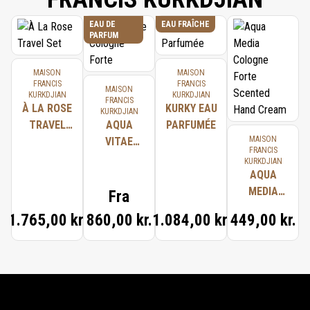
EAU DE
EAU FRAÎCHE
PARFUM
MAISON
MAISON
FRANCIS
FRANCIS
MAISON
KURKDJIAN
KURKDJIAN
FRANCIS
À LA ROSE
KURKY EAU
KURKDJIAN
TRAVEL
AQUA
PARFUMÉE
MAISON
SET
VITAE
FRANCIS
COLOGNE
KURKDJIAN
FORTE
AQUA
MEDIA
Fra
COLOGNE
1.765,00 kr.
860,00 kr.
1.084,00 kr.
449,00 kr.
FORTE
SCENTED
HAND
CREAM