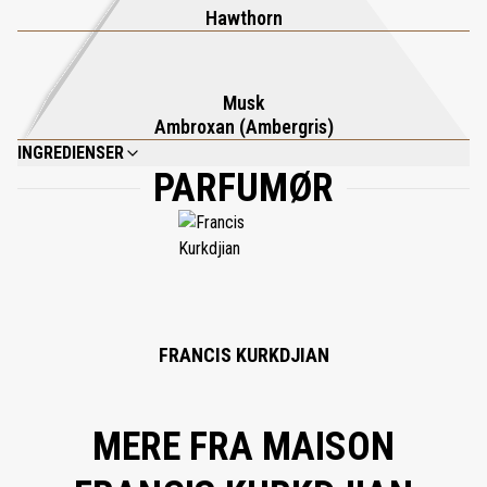
Hawthorn
Musk
Ambroxan (Ambergris)
INGREDIENSER
PARFUMØR
GERANIOL, CITRONELLOL, ALPHA-HEXYL-CINNAMIC ALDEHYDE, LINALOOL,
LINALYL ACETATE, ANISYL ALCOHOL, CINEOLE, ISOEUGENOL.
FRANCIS KURKDJIAN
MERE FRA MAISON