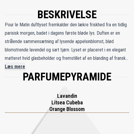
BESKRIVELSE
Pour le Matin duftlyset fremkalder den lækre friskhed fra en tidlig
parisisk morgen, badet i dagens første bløde lys. Duften er en
strålende sammensætning af lysende appelsinblomst, blød
blomstrende lavendel og sart tjørn. Lyset er placeret i en elegant
matteret hvid glasbeholder og fremstillet af en blanding af fransk
mineral- og vegetabilsk voks. Den flettede bomuldsvæge er
Læs mere
PARFUMEPYRAMIDE
designet til at sikre optimal duftkvalitet og en estimeret optimal
brændetid på op til 70 timer. Pour le Matin-lyset er ideelt til at
starte dagen i en rolig og opkvikkende stemning.
Lavandin
Litsea Cubeba
Orange Blossom