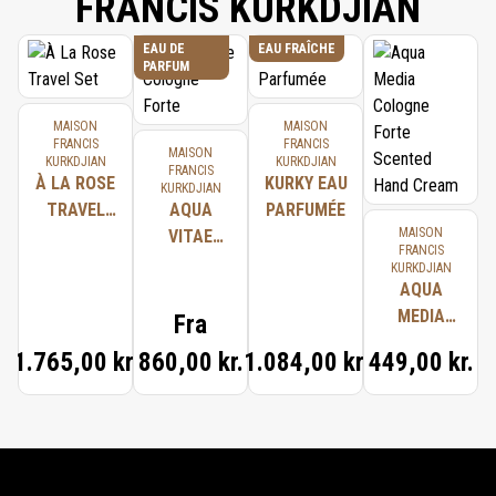
FRANCIS KURKDJIAN
EAU DE
EAU FRAÎCHE
PARFUM
MAISON
MAISON
FRANCIS
FRANCIS
MAISON
KURKDJIAN
KURKDJIAN
FRANCIS
À LA ROSE
KURKY EAU
KURKDJIAN
TRAVEL
AQUA
PARFUMÉE
MAISON
SET
VITAE
FRANCIS
COLOGNE
KURKDJIAN
FORTE
AQUA
MEDIA
Fra
COLOGNE
1.765,00 kr.
860,00 kr.
1.084,00 kr.
449,00 kr.
FORTE
SCENTED
HAND
CREAM