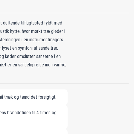
t duftende tilflugtssted fyldt med
stik hytte, hvor mørkt træ gløder i
t stemningen i en instrumentmagers
lyset en symfoni af sandeltræ,
 og læder omslutter sanserne i en
det er en sanselig rejse ind i varme,
ræ
å træk og tænd det forsigtigt.
æns brændetiden til 4 timer, og