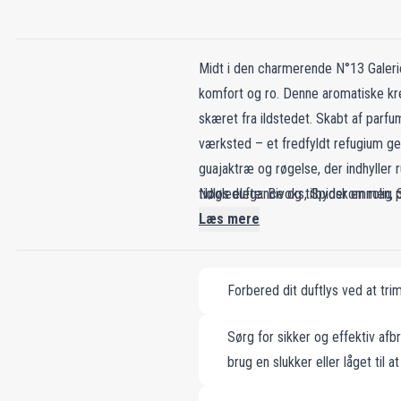
Midt i den charmerende N°13 Galerie 
komfort og ro. Denne aromatiske krea
skæret fra ildstedet. Skabt af parf
værksted – et fredfyldt refugium g
guajaktræ og røgelse, der indhyller 
tidløs elegance og tilbyder en rolig 
Nøgledufte: Bivoks, Spidskommen, 
ægthed og varige minder, som forvandl
Læs mere
Forbered dit duftlys ved at tr
Sørg for sikker og effektiv afb
brug en slukker eller låget til 