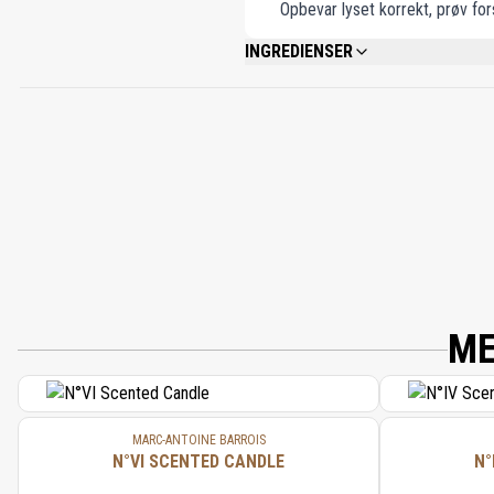
Opbevar lyset korrekt, prøv for
INGREDIENSER
1-(1,2,3,4,5,6,7,8-OCTAHYDRO-2,3,8,8
NAPHTHYL)ETHAN-1-ONE AND 1-(1,2,3,5
NONADIEN-3-OL, ALPHA-PINENE, REACTI
ME
MARC-ANTOINE BARROIS
N°VI SCENTED CANDLE
N°