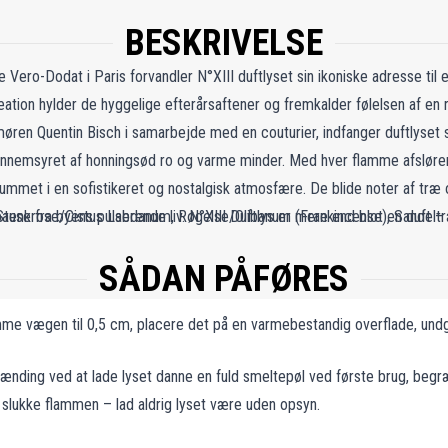
BESKRIVELSE
Vero-Dodat i Paris forvandler N°XIII duftlyset sin ikoniske adresse til e
tion hylder de hyggelige efterårsaftener og fremkalder følelsen af en ru
umøren Quentin Bisch i samarbejde med en couturier, indfanger duftlyse
ennemsyret af honningsød ro og varme minder. Med hver flamme afslører 
rummet i en sofistikeret og nostalgisk atmosfære. De blide noter af træ
pause fra byens pulserende liv. N°XIII Duftlys er mere end blot en duft – 
Stenkrose/Cistus Labdanum, Røgelse/Olibanum (Frankincense), Sandelt
er ethvert rum til et stilfuldt og fredeligt fristed.
SÅDAN PÅFØRES
imme vægen til 0,5 cm, placere det på en varmebestandig overflade, undg
rænding ved at lade lyset danne en fuld smeltepøl ved første brug, begr
at slukke flammen – lad aldrig lyset være uden opsyn.