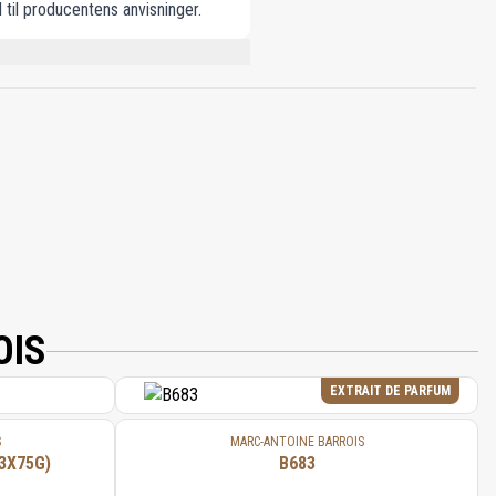
 til producentens anvisninger.
,3,8,8-TETRAMETHYL-2-
N, LAVENDER OIL, 3,7-DIMETHYL-1,6-
CYCLOHEXADIEN-1-YL)-2-BUTEN-1-ONE.
OIS
EXTRAIT DE PARFUM
S
MARC-ANTOINE BARROIS
3X75G)
B683