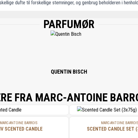
skellige dufte til forskellige stemninger, og genbrug beholderen i henhold
PARFUMØR
-TETRAMETHYL-2-NAPHTHYL)ETHAN-1-ONE AND 1-(1,2,3,4,6,7,8,8A-OCTAHYDRO-2
,6,7,8,8A-OCTAHYDRO-2,3,8,8-TETRAMETHYL-2-NAPHTHYL)ETHAN-1ONE, COUMARI
ON PRODUCTS FROM NEROLIDOL BY DEHYDRATION,(2E)-1-(2,6,6-TRIMETHYL-1,3-
QUENTIN BISCH
RE FRA MARC-ANTOINE BARR
MARC-ANTOINE BARROIS
MARC-ANTOINE BARROI
IV SCENTED CANDLE
SCENTED CANDLE SET (