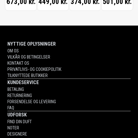
673,00 kr.
449,00 kr.
374,00 kr.
501,00 kr.
SAFFRON,
RADICAL
ROSE,
PARISIAN
MUSC)
NYTTIGE OPLYSNINGER
OM OS
VILKÅR OG BETINGELSER
KONTAKT OS
PRIVATLIVS- OG COOKIEPOLITIK
TILKNYTTEDE BUTIKKER
KUNDESERVICE
BETALING
RETURNERING
FORSENDELSE OG LEVERING
FAQ
UDFORSK
FIND DIN DUFT
NOTER
DESIGNERE