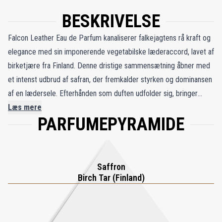
BESKRIVELSE
Falcon Leather Eau de Parfum kanaliserer falkejagtens rå kraft og
elegance med sin imponerende vegetabilske læderaccord, lavet af
birketjære fra Finland. Denne dristige sammensætning åbner med
et intenst udbrud af safran, der fremkalder styrken og dominansen
af ​​en lædersele. Efterhånden som duften udfolder sig, bringer
Ciste Labdanum fra Andalusien en rig, fuldnarvet glathed, mens
Læs mere
PARFUMEPYRAMIDE
Benzoin Absolute fra Laos fremhæver de blødere,
ruskindslignende facetter af læderet. Den røgfyldte karakter af
birketjære bliver yderligere uddybet af oud, hvilket skaber et
mørkt, harpiksagtigt hjerte, der udstråler urenergi. Den
Saffron
karameliserede sødme af labdanum-harpiks afbalancerer denne
Birch Tar (Finland)
intensitet og tilføjer et lag af sofistikering og tiltrækning. Falcon
Leather er inspireret af den kongelige ynde fra falkonerhandsker
og den skaldede ørns majestæt, og er en potent og uforglemmelig