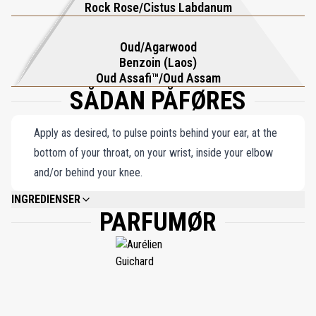
Rock Rose/Cistus Labdanum
duft designet til dem, der søger uhæmmet selvtillid og mørk
elegance. Med sin uovertrufne dybde og kompleksitet tilbyder
Oud/Agarwood
denne Eau de Parfum en unik duftrejse, der dvæler med en
Benzoin (Laos)
atmosfære af kommanderende tiltrækning.
Oud Assafi™/Oud Assam
SÅDAN PÅFØRES
Apply as desired, to pulse points behind your ear, at the
bottom of your throat, on your wrist, inside your elbow
and/or behind your knee.
INGREDIENSER
PARFUMØR
ALCOHOL DENAT., PARFUM (FRAGRANCE), WATER (AQUA), ALPHA-
ISOMETHYL IONONE,LINALOOL, EUGENOL,LIMONENE, BHT, COUMARIN,
FARNESOL, BENZYL CINNAMATE, BENZYL BENZOATE.