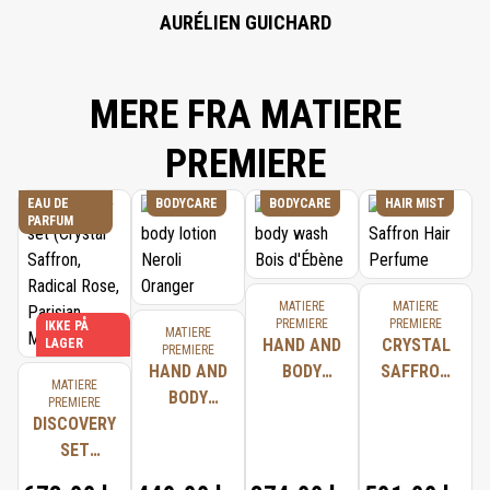
AURÉLIEN GUICHARD
MERE FRA MATIERE
PREMIERE
EAU DE
BODYCARE
BODYCARE
HAIR MIST
PARFUM
MATIERE
MATIERE
PREMIERE
PREMIERE
IKKE PÅ
MATIERE
HAND AND
CRYSTAL
LAGER
PREMIERE
HAND AND
BODY
SAFFRON
MATIERE
BODY
WASH BOIS
HAIR
PREMIERE
DISCOVERY
LOTION
D'ÉBÈNE
PERFUME
SET
NEROLI
(CRYSTAL
ORANGER