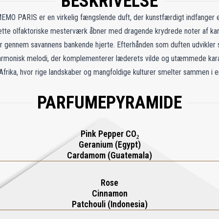
BESKRIVELSE
MEMO PARIS er en virkelig fængslende duft, der kunstfærdigt indfanger
 Dette olfaktoriske mesterværk åbner med dragende krydrede noter af 
 gennem savannens bankende hjerte. Efterhånden som duften udvikler sig
 harmonisk melodi, der komplementerer læderets vilde og utæmmede karak
af Afrika, hvor rige landskaber og mangfoldige kulturer smelter sammen i e
African Leather Eau de Parfum fra MEMO PARIS er et sanseligt mestervær
PARFUMEPYRAMIDE
il dig at blive ført til hjertet af den afrikanske savanne, hvor kulturer
 melodiske stemme af oud og vetiver med hvisken af bergamot og gerani
 frodige enge, fra mosdækkede søer til solbeskinnede patchoulilunde. Sa
Pink Pepper CO₂
khed, og den aromatiske tiltrækning af kardemomme, musk og kommen fyld
Geranium (Egypt)
rafi udfolder sig, og Afrikas essens vækkes til live i den fortryllende dan
Cardamom (Guatemala)
tiloper og majestætiske elefanter. Deres ånd væves sammen med selve læde
et.
Rose
Cinnamon
Patchouli (Indonesia)