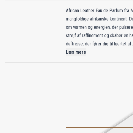
African Leather Eau de Parfum fra 
mangfoldige afrikanske kontinent.
om varmen og energien, der pulserer
strejf af raffinement og skaber en
duftrejse, der fører dig til hjertet 
fortryllende som kontinentet selv. 
Læs mere
skønhed i hvert eneste spray. Forest
symfoni af liv. Her harmonerer den
ud foran dig, fra tørre ørkener til
cedertræ, grapefrugt deler sin fris
skiften opstår en sti, naturens koreog
til giraffer, fra krokodiller til an
der giver genlyd over hele kontinent