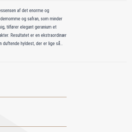
 essensen af det enorme og
kardemomme og safran, som minder
, tilfører elegant geranium et
ter. Resultatet er en ekstraordinær
n duftende hyldest, der er lige så
k, der fejrer Afrikas storhed og
 og sprog mødes som en levende
um. Uendelige landskaber breder sig
fran smelter sammen med duften af
er luften. Midt i årstidernes
s af dens vilde dyr, fra store katte
rets sjæl og skaber en duftsymfoni,