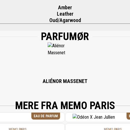
Amber
Leather
Oud/Agarwood
PARFUMØR
, AQUA (WATER), LIMONENE, HYDROXYCITRONELLAL, CITRONELLOL, HEXYL CIN
 BENZYL CINNAMATE, FARNESOL, CINNAMYL ALCOHOL, BENZYL ALCOHOL.
ALIÉNOR MASSENET
MERE FRA MEMO PARIS
EAU DE PARFUM
MEMO PARIS
MEMO PARIS