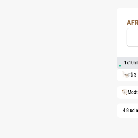
AFR
1x10ml 
Få 3 
Modt
4.8 ud a