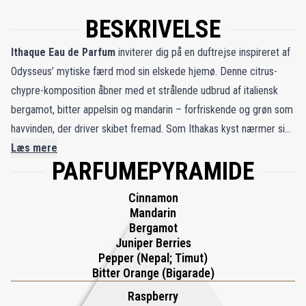
BESKRIVELSE
Ithaque Eau de Parfum
inviterer dig på en duftrejse inspireret af
Odysseus’ mytiske færd mod sin elskede hjemø. Denne citrus-
chypre-komposition åbner med et strålende udbrud af italiensk
bergamot, bitter appelsin og mandarin – forfriskende og grøn som
havvinden, der driver skibet fremad. Som Ithakas kyst nærmer sig,
pulserer hjertenoterne med kraftfulde krydderier og solmodne
Læs mere
PARFUMEPYRAMIDE
bær: sort peber, lyserød peber og Timut-peber smelter sammen
med enebær, ribs og en overdådig solbærknop-absolut. Luften er
Cinnamon
mættet med løfter, der spejler forventningen om det længe
Mandarin
ventede gensyn. Egyptisk jasmin tilføjer et strejf af solbeskinnet
Bergamot
Juniper Berries
elegance, mens hindbær bringer en sødme, der dvæler som et
Pepper (Nepal; Timut)
minde. Rejsen forankres i den varme, jordnære omfavnelse af
Bitter Orange (Bigarade)
cedertræ og patchouli – trygt, sanseligt og dybt beroligende.
Raspberry
Parfumør Marypierre Julien har tilført Ithaque sin personlige