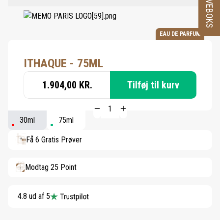
PRØVEBOKS
EAU DE PARFUM
ITHAQUE - 75ML
1.904,00 KR.
Tilføj til kurv
30ml
75ml
Få 6 Gratis Prøver
Modtag 25 Point
4.8 ud af 5