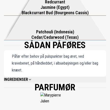
Redcurrant
glæde, inspireret af duften af friske mandler og den ubekymrede
Jasmine (Egypt)
sommerlykke. Selve flakonen vækker minder om det antikke
Blackcurrant Bud (Bourgeons Cassis)
Grækenland i en moderne fortolkning – blomstrende i et frodigt
landskab, hvor naturen hersker. Ithaque er mere end en destination
Patchouli (Indonesia)
– det er en genforening med din inderste essens.
Cedar/Cedarwood (Texas)
SÅDAN PÅFØRES
Påfør efter behov på pulspunkter bag øret, ved
kravebenet, på håndleddet, i albuebøjningen og/eller bag
knæet.
INGREDIENSER
PARFUMØR
ALCOHOL DENAT., PARFUM (FRAGRANCE), AQUA (WATER), ETHYLHEXYL
SALICYLATE, BUTYL METHOXYDIBENZOYLMETHANE, PENTAERYTHRITYL
TETRA-DI-T-BUTYL HYDROXYHYDROCINNAMATE, TRIS
(TETRAMETHYLHYDROXYPIPERIDINOL) CITRATE, LIMONENE, BENZYL
SALICYLATE, LINALOOL, CITRAL, BENZYL BENZOATE, CINNAMAL,
GERANIOL, CITRONELLOL, BENZYL ALCOHOL.