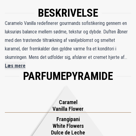
BESKRIVELSE
Caramelo Vanilla redefinerer gourmands sofistikering gennem en
luksuriøs balance mellem sødme, tekstur og dybde. Duften åbner
med den trøstende tiltrækning af vaniljeblomst og smeltet
karamel, der fremkalder den gyldne varme fra et konditori i
skumringen. Mens det udfolder sig, afslører et cremet hjerte af
hvide blomster, frangipane, candy candy og dulce de leche en
Læs mere
PARFUMEPYRAMIDE
lækker harmoni mellem luftige blomster og rige gourmandnoter,
der vækker både nostalgi og begær. Udtørringen omslutter huden
med fløjlsbløde vaniljebær, tonkabønne absolut og sensuel moskus
og efterlader et dvælende, blødt vanedannende spor. Caramelo
Caramel
Vanilla forvandler enkel sødme til raffineret luksus - en parfume,
Vanilla Flower
der kærtegner sanserne med sin cremede dybde og moderne
Frangipani
elegance. Det er en fængslende fejring af komfort, fornøjelse og
White Flowers
Dulce de Leche
tidløs sensualitet.