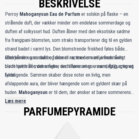
BESKRIVELSE
Perroy
Mahoganysun Eau de Parfum
er solskin på flaske – en
strålende duft, der vækker minder om endeløse sommerdage og
duften af solkysset hud. Duften åbner med den eksotiske sødme
fra frangipani-blomsten, som straks transporterer dig til en gylden
strand badet i varmt lys. Den blomstrende friskhed føles både
ubekymret og sensuel og danner rammen om et uimodståeligt
Efterhånden som duften falder til ro, træder vanilje frem som
blødt hjerte af moden figen, der tilfører en gourmandagtig, cremet
bløde solstråler, der smelter ned i horisonten – varm, fløjlsagtig og
fylde.
beroligende. Sammen skaber disse noter en livlig, men
afslappende aura, der bliver hængende som et gyldent skær på
huden.
Mahoganysun
er til dem, der ønsker at bære sommerens
minde med sig overalt – glædesfyldt, forførende og tidløst
Læs mere
PARFUMEPYRAMIDE
strålende.