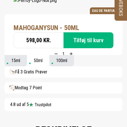
PRØVEBOKS
EAU DE PARFUM
MAHOGANYSUN - 50ML
598,00 KR.
Tilføj til kurv
15ml
50ml
100ml
Få 3 Gratis Prøver
Modtag 7 Point
4.8 ud af 5