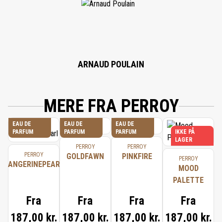
CINNAMAL, CINNAMOMUM ZEYLANICUM BARK OIL, CINNAMYL ALCOHOL,
CITRAL, CITRUS AURANTIUM BERGAMIA FRUIT OIL, EUGENOL,
ISOEUGENOL, LIMONENE, LINALOOL, LINALYL ACETATE, PINENE, ROSE
KETONE-3, TERPINEOL, VANILLIN.
ARNAUD POULAIN
MERE FRA PERROY
EAU DE
EAU DE
EAU DE
PARFUM
PARFUM
PARFUM
IKKE PÅ
LAGER
PERROY
PERROY
PERROY
GOLDFAWN
PINKFIRE
PERROY
TANGERINEPEARL
MOOD
PALETTE
Fra
Fra
Fra
Fra
187,00 kr.
187,00 kr.
187,00 kr.
187,00 kr.