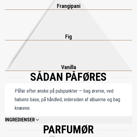
Frangipani
Fig
Vanilla
SÅDAN PÅFØRES
Påfør efter ønske på pulspunkter — bag ørerne, ved
halsens base, på håndled, indersiden af albuerne og bag
knæene.
INGREDIENSER
PARFUMØR
ALCOHOL DENAT., PARFUM (FRAGRANCE), AQUA (WATER), TETRAMETHYL
ACETYLOCTAHYDRONAPHTHALENES, ALPHA-ISOMETHYL IONONE,