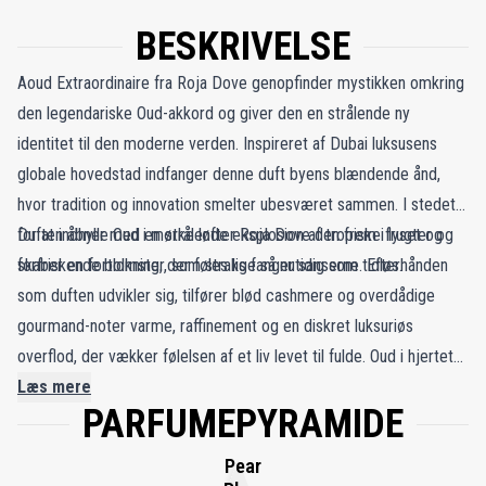
BESKRIVELSE
Aoud Extraordinaire fra Roja Dove genopfinder mystikken omkring
den legendariske Oud-akkord og giver den en strålende ny
identitet til den moderne verden. Inspireret af Dubai luksusens
globale hovedstad indfanger denne duft byens blændende ånd,
hvor tradition og innovation smelter ubesværet sammen. I stedet
for at indhylle Oud i mørke løfter Roja Dove den frem i lyset og
Duften åbner med en strålende eksplosion af tropiske frugter og
skaber en fortolkning, der føles lige så nutidig som tidløs.
forfriskende blomster, som straks fanger sanserne. Efterhånden
som duften udvikler sig, tilfører blød cashmere og overdådige
gourmand-noter varme, raffinement og en diskret luksuriøs
overflod, der vækker følelsen af et liv levet til fulde. Oud i hjertet
forbliver uforvekslelig rig, ædel og vedvarende men her er den
Læs mere
PARFUMEPYRAMIDE
transformeret og løftet til en duft, der udstråler prestige, elegance
og den uimodståelige tiltrækning ved moderne nydelse.
Pear