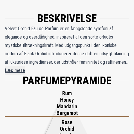
BESKRIVELSE
Velvet Orchid Eau de Parfum er en fængslende symfoni af
elegance og overdådighed, inspireret af den sorte orkidés
mystiske tiltrækningskraft. Med udgangspunkt i den ikoniske
rigdom af Black Orchid introducerer denne duft en udsøgt blanding
af luksuriøse ingredienser, der udstråler femininitet og raffinement.
Dens varme og omsluttende rejse begynder med dristige
Læs mere
PARFUMEPYRAMIDE
blomsternoter, sømløst sammenflettet med honningens lækre
sødme og romens berusende dybde, hvilket skaber en sensuel og
Rum
indbydende aroma. Mens de træagtige og krydrede nuancer af
Honey
originalen giver efter for et delikat blomsterslør, afslører Velvet
Mandarin
Orchid en blødere, ultrafeminin karakter, der fortryller sanserne.
Bergamot
Det fremkalder billedet af rislende sort silke, der flyder ubesværet
Rose
Orchid
på baggrund af slanke, marmorerede orkideer, der inkarnerer