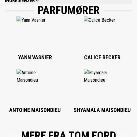
INGREDIENSER
PARFUMØRER
ALCOHOL DENAT., WATER, FRAGRANCE, BENZYL SALICYLATE, LINALOOL,
HEXYL CINNAMAL, ALPHA-ISOMETHYL IONONE, HYDROXYCITRONELLAL,
BENZYL BENZOATE, GERANIOL, LIMONENE, COUMARIN, CINNAMYL
ALCOHOL, CITRONELLOL, EUGENOL, ISOEUGENOL, BENZYL ALCOHOL,
CITRAL, AMYL CINNAMAL, FARNESOL, CINNAMAL, AMYLCINNAMYL
ALCOHOL, BUTYLPHENYL METHYLPROPIONAL, ANISE ALCOHOL,
HYDROXYISOHEXYL 3-CYCLOHEXENE CARBOXALDEHYDE, METHYL 2-
OCTYNOATE, EVERNIA PRUNASTRI (OAKMOSS) EXTRACT, EVERNIA
FURFURACEA (TREEMOSS) EXTRACT, BENZYL CINNAMATE.
YANN VASNIER
CALICE BECKER
ANTOINE MAISONDIEU
SHYAMALA MAISONDIEU
MERE FRA TOM FORD