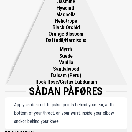
Jasmine
sofistikeret og tidløs tiltrækning. Indkapslet i sin elegante flaske
Hyacinth
løfter Velvet Orchid arven fra Black Orchid og præsenterer en
Magnolia
fascinerende duft, der er både flydende og tekstureret - et sandt
Heliotrope
Black Orchid
bevis på uhæmmet luksus og forførende charme.
Orange Blossom
Daffodil/Narcissus
Myrrh
Suede
Vanilla
Sandalwood
Balsam (Peru)
Rock Rose/Cistus Labdanum
SÅDAN PÅFØRES
Apply as desired, to pulse points behind your ear, at the
bottom of your throat, on your wrist, inside your elbow
and/or behind your knee.