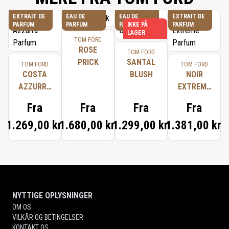
EXTRAIT DE
EAU DE
EAU DE
EXTRAIT DE
PARFUM
PARFUM
PARFUM
IKKE PÅ
PARFUM
LAGER
TOM FORD
ROSE
TOM FORD
PRICK
SANTAL
TOM FORD
TOM FORD
COSTA
BLUSH
NOIR
AZZURRA
EXTREME
PARFUM
PARFUM
Fra
Fra
Fra
Fra
1.269,00 kr.
1.680,00 kr.
1.299,00 kr.
1.381,00 kr.
NYTTIGE OPLYSNINGER
OM OS
VILKÅR OG BETINGELSER
KONTAKT OS