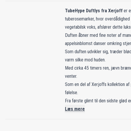
TubeHype Duftlys fra Xerjoff
er e
tuberosemarker, hvor overdådighed 
vegetabilsk voks, afslører dette lu
Duften åbner med fine noter af mand
appelsinblomst danser omkring stjerne
Som duften udvikler sig, træder blød
varm silke mod huden.
Med cirka 45 timers ren, jævn bræn
venter.
Som en del af Xerjoffs kollektion af
følelse.
Fra første glimt til den sidste glød
Læs mere