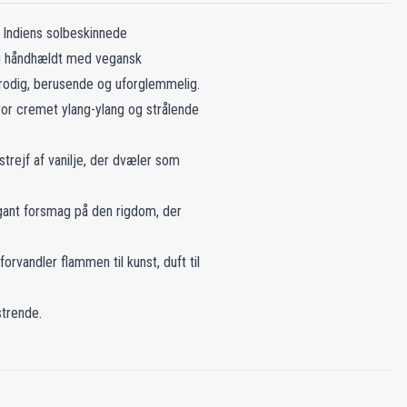
a Indiens solbeskinnede
og håndhældt med vegansk
frodig, berusende og uforglemmelig.
vor cremet ylang-ylang og strålende
trejf af vanilje, der dvæler som
gant forsmag på den rigdom, der
rvandler flammen til kunst, duft til
strende.