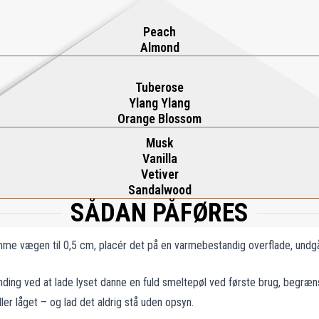
Peach
Almond
Tuberose
Ylang Ylang
Orange Blossom
Musk
Vanilla
Vetiver
Sandalwood
SÅDAN PÅFØRES
imme vægen til 0,5 cm, placér det på en varmebestandig overflade, undgå
nding ved at lade lyset danne en fuld smeltepøl ved første brug, begræns
er låget – og lad det aldrig stå uden opsyn.