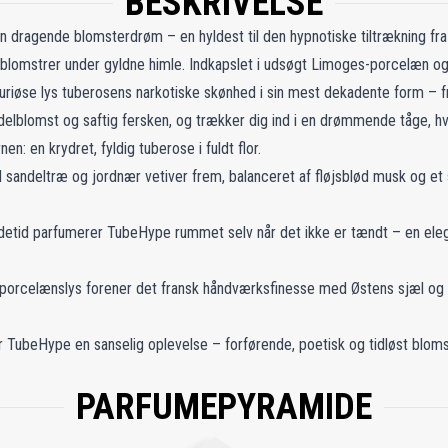
BESKRIVELSE
n dragende blomsterdrøm – en hyldest til den hypnotiske tiltrækning fr
blomstrer under gyldne himle. Indkapslet i udsøgt Limoges-porcelæn 
ksuriøse lys tuberosens narkotiske skønhed i sin mest dekadente form – 
elblomst og saftig fersken, og trækker dig ind i en drømmende tåge, h
n: en krydret, fyldig tuberose i fuldt flor.
 sandeltræ og jordnær vetiver frem, balanceret af fløjsblød musk og et s
detid parfumerer TubeHype rummet selv når det ikke er tændt – en ele
 porcelænslys forener det fransk håndværksfinesse med Østens sjæl og fo
 er TubeHype en sanselig oplevelse – forførende, poetisk og tidløst blom
PARFUMEPYRAMIDE