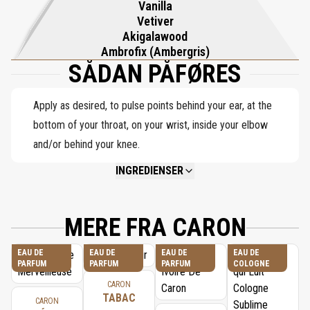
Vanilla
Vetiver
Akigalawood
Ambrofix (Ambergris)
SÅDAN PÅFØRES
Apply as desired, to pulse points behind your ear, at the
bottom of your throat, on your wrist, inside your elbow
and/or behind your knee.
INGREDIENSER
NOT AVAILABLE.
MERE FRA CARON
EAU DE
EAU DE
EAU DE
EAU DE
PARFUM
PARFUM
PARFUM
COLOGNE
CARON
TABAC
CARON