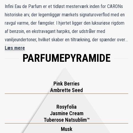
Infini Eau de Parfum er et tidløst mesterværk inden for CARONs
historiske arv, der legemliggør mærkets signaturoverflod med en
ravgul varme, der fængsler. I hjertet ligger den luksuriøse rigdom
af benzoin, en ekstravagant harpiks, der udstråler med
vaniljeundertoner, hvilket skaber en tiltrækning, der spænder over
generationer. Duften åbner med et levende udbrud af pære, der
Læs mere
PARFUMEPYRAMIDE
graciøst blander sig ind i den cremede benzoin og sætter scenen
for en rejse, der bygger bro mellem epoker. Mens den udfolder
sig, fletter hellig røgelse og myrra sig sammen og tilføjer lag af
dybde, mens cremet sandeltræ giver en fløjlsagtig blødhed. En
Pink Berries
blanding af glade frugter forstærker pæren og balancerer duftens
Ambrette Seed
rige varme med frisk livlighed. Infini er mere end en parfume; det
er en elegant hyldest til CARONs arv, der fanger den varige essens
Rosyfolia
Jasmine Cream
af arv tilført moderne sofistikering - en duftende ode, der giver
Tuberose Natsublim™
genlyd med tidløs tiltrækning og moderne ynde.
Musk