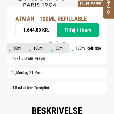
PRØVEBOKS
EAU DE PARFUM
ATMAH - 100ML REFILLABLE
1.644,00 KR.
Tilføj til kurv
50ml
100ml
30ml
100ml Refillable
Få 6 Gratis Prøver
Modtag 21 Point
4.8 ud af 5
BESKRIVELSE