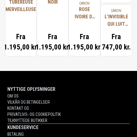
TUBÉREUSE
NOIR
CARON
MERVEILLEUSE
ROSE
CARON
IVOIRE DE
L'INVISIBLE
CARON
QUI LUIT
COLOGNE
Fra
Fra
Fra
Fra
SUBLIME
1.195,00 kr.
1.195,00 kr.
1.195,00 kr.
747,00 kr.
NYTTIGE OPLYSNINGER
OM OS
VILKÅR OG BETINGELSER
KONTAKT OS
PRIVATLIVS- OG COOKIEPOLITIK
TILKNYTTEDE BUTIKKER
KUNDESERVICE
BETALING