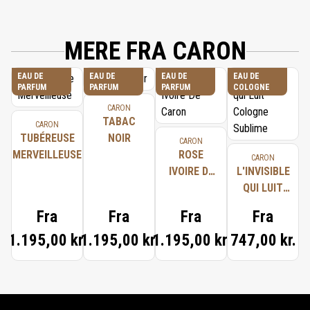
MERE FRA CARON
EAU DE
EAU DE
EAU DE
EAU DE
PARFUM
PARFUM
PARFUM
COLOGNE
CARON
TABAC
CARON
TUBÉREUSE
NOIR
CARON
MERVEILLEUSE
ROSE
CARON
IVOIRE DE
L'INVISIBLE
CARON
QUI LUIT
COLOGNE
Fra
Fra
Fra
Fra
SUBLIME
1.195,00 kr.
1.195,00 kr.
1.195,00 kr.
747,00 kr.