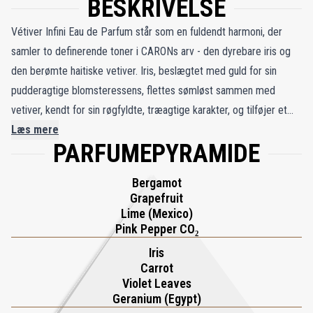
BESKRIVELSE
Vétiver Infini Eau de Parfum står som en fuldendt harmoni, der
samler to definerende toner i CARONs arv - den dyrebare iris og
den berømte haitiske vetiver. Iris, beslægtet med guld for sin
pudderagtige blomsteressens, flettes sømløst sammen med
vetiver, kendt for sin røgfyldte, træagtige karakter, og tilføjer et
moderne touch til CARONs palet. Denne lugterejse begynder med
Læs mere
PARFUMEPYRAMIDE
en funklende ouverture af bergamot, grapefrugt og mexicansk sød
lime - et frisk pust, der sætter scenen for det, der følger. Duoen af
Bergamot
​​iris og vetiver folder sig elegant ud på huden, deres synergi
Grapefruit
beriget med pudderagtige violette blade og den træagtige
Lime (Mexico)
sofistikering af cedertræ. Klassisk møder moderne i denne
Pink Pepper CO₂
komposition, hvor ynde fletter sig sammen med styrke og skaber
Iris
en langvarig olfaktorisk symfoni, der viser dens enestående
Carrot
Violet Leaves
kvalitet af ingredienserne. Vétiver Infini overskrider blot at være en
Geranium (Egypt)
duft; det er en autentisk kreation, der afgiver en fængslende aura,