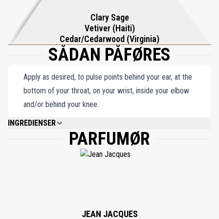
der inkarnerer essensen af ​​CARONs forpligtelse til tidløs elegance.
Clary Sage
Vetiver (Haiti)
Cedar/Cedarwood (Virginia)
SÅDAN PÅFØRES
Apply as desired, to pulse points behind your ear, at the
bottom of your throat, on your wrist, inside your elbow
and/or behind your knee.
INGREDIENSER
PARFUMØR
ALCOHOL DENAT., FRAGRANCE/PARFUM, WATER/AQUA, LIMONENE,
LINALOOL, BUTYL METHOXYDIBENZOYLMETHANE, CITRONELLOL,
HYDROXYCITRONELLAL, HEXYL CINNAMAL, ALPHA-ISOMETHYL IONONE,
CITRAL, GERANIOL, COUMARIN, CINNAMAL, METHYL 2-OCTYNOATE, CI
42090, CI 19140, 82% VOL.
JEAN JACQUES