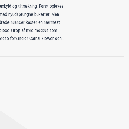
uskyld og tiltrækning. Først opleves
dt med nyudsprungne buketter. Men
ydrede nuancer kaster en nærmest
 bløde strejf af hvid moskus som
erose forvandler Carnal Flower den
en ægte mesterværk i parfumens