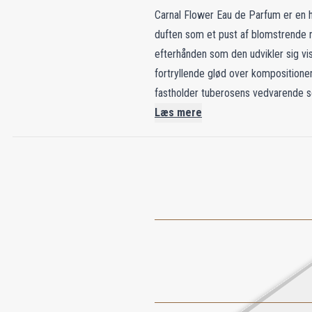
Carnal Flower Eau de Parfum er en h
duften som et pust af blomstrende r
efterhånden som den udvikler sig v
fortryllende glød over kompositione
fastholder tuberosens vedvarende se
florale duft til en kunstart og ram
Læs mere
verden.