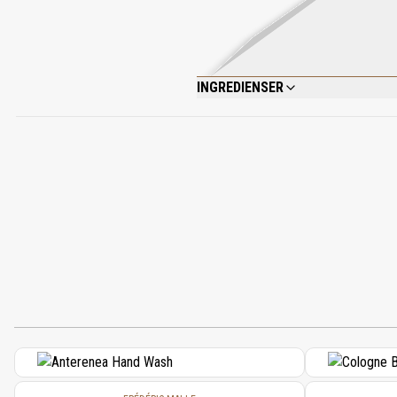
INGREDIENSER
ALCOHOL DENAT., FRAGRANCE (PARFUM)
FARNESOL, BENZYL ALCOHOL, EUGENOL,