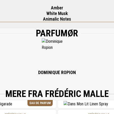
Amber
White Musk
Animalic Notes
PARFUMØR
, WATER\AQUA\EAU, BENZYL SALICYLATE, LINALOOL, LIMONENE, ANISE ALCOH
 GERANIOL, CITRAL, PENTAERYTHRITYL TETRA-DI-T-BUTYL HYDROXYHYDROCIN
DOMINIQUE ROPION
MERE FRA FRÉDÉRIC MALLE
EAU DE PARFUM