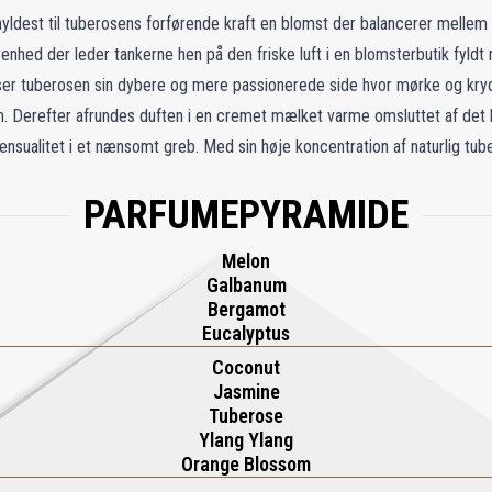
yldest til tuberosens forførende kraft en blomst der balancerer mellem 
enhed der leder tankerne hen på den friske luft i en blomsterbutik fyl
iser tuberosen sin dybere og mere passionerede side hvor mørke og kr
n. Derefter afrundes duften i en cremet mælket varme omsluttet af det
nsualitet i et nænsomt greb. Med sin høje koncentration af naturlig tub
mer den perfekte balance mellem finhed og intensitet uskyld og begær 
PARFUMEPYRAMIDE
Melon
Galbanum
Bergamot
Eucalyptus
Coconut
Jasmine
Tuberose
Ylang Ylang
Orange Blossom