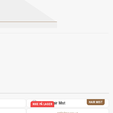
OL, BENZYL BENZOATE, ISOEUGENOL,
NAMATE.
HAIR MIST
IKKE PÅ LAGER