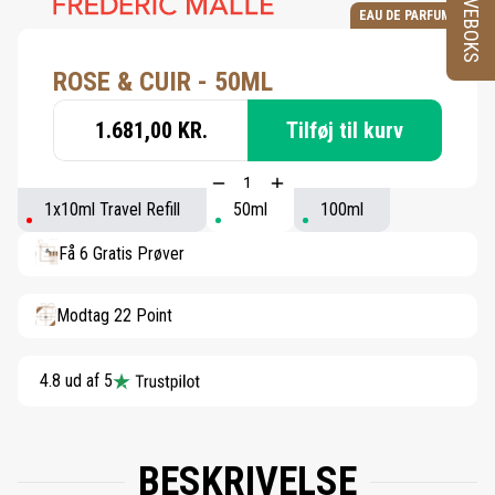
PRØVEBOKS
EAU DE PARFUM
ROSE & CUIR - 50ML
1.681,00 KR.
Tilføj til kurv
1x10ml Travel Refill
50ml
100ml
Få 6 Gratis Prøver
Modtag 22 Point
4.8 ud af 5
BESKRIVELSE