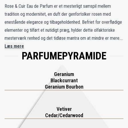
Rose & Cuir Eau de Parfum er et mesterligt samspil mellem
tradition og modernitet, en duft der genfortolker rosen med
enestående elegance og tilbageholdenhed. Befriet for overflødige
elementer og tilført et nutidigt præg, hylder dette olfaktoriske
mesterværk renhed og det tidløse mantra om at mindre er mere. I
hjertet giver timutpeber, geranium bourbon og solbær en frisk,
Læs mere
PARFUMEPYRAMIDE
krydret vitalitet, som skaber en livlig åbning, der fortryller
sanserne. Under den lysende overflade gemmer sig en mørkere
dybde, hvor vetiver og cedertræ danner en jordnær base, og en
Geranium
mørk, mystisk læderakkord fascinerer med sin stille intensitet.
Blackcurrant
Kompositionen forankres af IsoButyl Quinoline, et dristigt bittert
Geranium Bourbon
molekyle, der leder tankerne mod jazzalderens mod og tilfører et
uventet strejf af dramatik og raffinement. Resultatet er en duft,
Vetiver
der balancerer strålende friskhed med afdæmpet sensualitet og
Cedar/Cedarwood
forvandler velkendte blomsteragtige noter til et modigt, moderne
statement. Rose & Cuir er en symfoni af kontraster, en tidløs