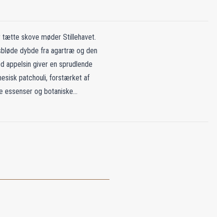
r tætte skove møder Stillehavet.
lsbløde dybde fra agartræ og den
ød appelsin giver en sprudlende
nesisk patchouli, forstærket af
ge essenser og botaniske
 Australiens mest fornemme