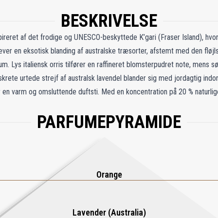
BESKRIVELSE
ireret af det frodige og UNESCO-beskyttede K’gari (Fraser Island), hvo
er en eksotisk blanding af australske træsorter, afstemt med den fløj
 Lys italiensk orris tilfører en raffineret blomsterpudret note, mens s
skrete urtede strejf af australsk lavendel blander sig med jordagtig indo
 en varm og omsluttende duftsti. Med en koncentration på 20 % naturli
 en unik balance mellem elegance og styrke – en olfaktorisk hyldest til
PARFUMEPYRAMIDE
Orange
Lavender (Australia)