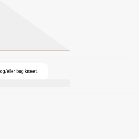
 og/eller bag knæet.
YLMETHANE, ETHYLHEXYL SALICYLATE,