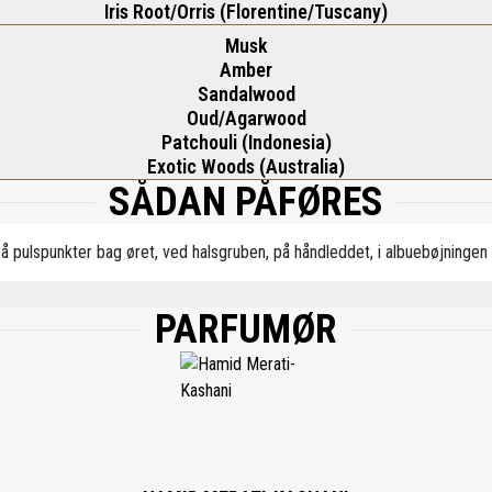
Iris Root/Orris (Florentine/Tuscany)
Musk
Amber
Sandalwood
Oud/Agarwood
Patchouli (Indonesia)
Exotic Woods (Australia)
SÅDAN PÅFØRES
å pulspunkter bag øret, ved halsgruben, på håndleddet, i albuebøjningen
PARFUMØR
), AQUA (WATER), ETHYLHEXYL METHOXYCINNAMATE, BUTYL METHOXYDIBENZO
E, LIMONENE, CI 14700 (RED 4), CI 19140 (YELLOW 5), CI 42090 (BLUE 1).