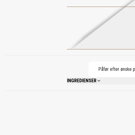
Påfør efter ønske p
INGREDIENSER
ALCOHOL DENAT., PARFUM (FRAGRANCE
BENZYL ALCOHOL, ALPHA-ISOMETHYL IONON