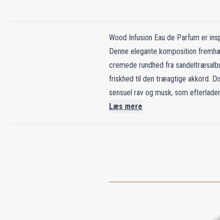
Wood Infusion Eau de Parfum er insp
Denne elegante komposition fremhæv
cremede rundhed fra sandeltræsalbum.
friskhed til den træagtige akkord. Di
sensuel rav og musk, som efterlader
ingredienser tilbyder Wood Infusion
Læs mere
råmaterialer.