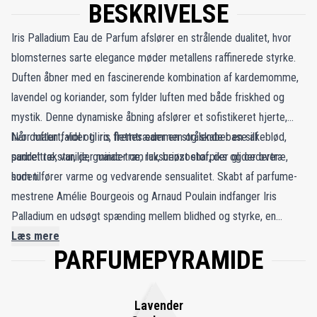
BESKRIVELSE
Iris Palladium Eau de Parfum afslører en strålende dualitet, hvor
blomsternes sarte elegance møder metallens raffinerede styrke.
Duften åbner med en fascinerende kombination af kardemomme,
lavendel og koriander, som fylder luften med både friskhed og
mystik. Denne dynamiske åbning afslører et sofistikeret hjerte,
hvor malurt, viol og iris flettes sammen og skaber en silkeblød,
Når duften falder til ro, fremtræder en strålende base af
pudret tekstur, der minder om luksuriøst stof, der glider over
sandeltræ, vanilje, guaiac-træ, rav, benzoeharpiks og cedertræ,
huden.
som tilfører varme og vedvarende sensualitet. Skabt af parfume­
mestrene Amélie Bourgeois og Arnaud Poulain indfanger Iris
Palladium en udsøgt spænding mellem blidhed og styrke, en
moderne alkymi af elegance og dybde.
Læs mere
PARFUMEPYRAMIDE
Lavender