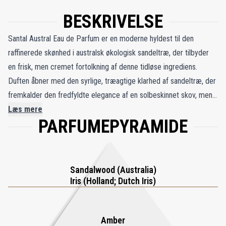
BESKRIVELSE
Santal Austral Eau de Parfum er en moderne hyldest til den
raffinerede skønhed i australsk økologisk sandeltræ, der tilbyder
en frisk, men cremet fortolkning af denne tidløse ingrediens.
Duften åbner med den syrlige, træagtige klarhed af sandeltræ, der
fremkalder den fredfyldte elegance af en solbeskinnet skov, mens
en sølvskinnende irisnote tilføjer en funklende, pudret lysstyrke,
Læs mere
PARFUMEPYRAMIDE
der minder om brusende champagne. Efterhånden som den
udvikler sig, omslutter cremet rav sammensætningen og blander
sig problemfrit med mandelmælksnuancerne af tonkabønne og
den søde, vaniljeagtige varme fra benzoin for en fløjlsblød, sensuel
Sandalwood (Australia)
dybde. Blødere og mere tilgængelig end traditionelle
Iris (Holland; Dutch Iris)
sandeltrædufte, Santal Austral balancerer sine friske og cremede
facetter for at skabe en kønsneutral duft, der udstråler
Amber
sofistikering og varme. Perfekt til dem, der søger et moderne