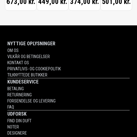
673,00 kr.
449,00 kr.
374,00 kr.
501,00 kr.
SAFFRON,
RADICAL
ROSE,
PARISIAN
MUSC)
NYTTIGE OPLYSNINGER
OM OS
VILKÅR OG BETINGELSER
KONTAKT OS
PRIVATLIVS- OG COOKIEPOLITIK
TILKNYTTEDE BUTIKKER
KUNDESERVICE
BETALING
RETURNERING
FORSENDELSE OG LEVERING
FAQ
UDFORSK
FIND DIN DUFT
NOTER
DESIGNERE