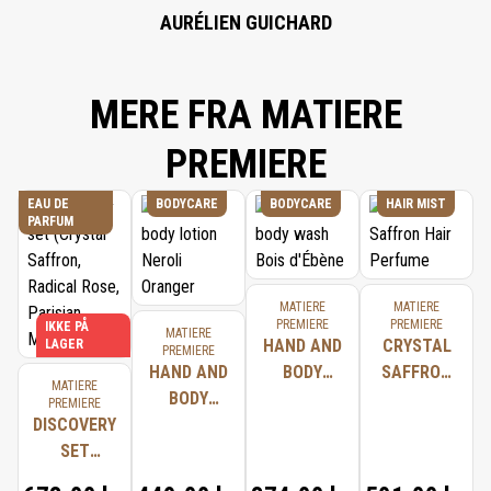
AURÉLIEN GUICHARD
MERE FRA MATIERE
PREMIERE
EAU DE
BODYCARE
BODYCARE
HAIR MIST
PARFUM
MATIERE
MATIERE
PREMIERE
PREMIERE
IKKE PÅ
MATIERE
HAND AND
CRYSTAL
LAGER
PREMIERE
HAND AND
BODY
SAFFRON
MATIERE
BODY
WASH BOIS
HAIR
PREMIERE
DISCOVERY
LOTION
D'ÉBÈNE
PERFUME
SET
NEROLI
(CRYSTAL
ORANGER