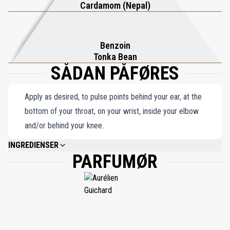
Cardamom (Nepal)
twist på en klassisk tone, denne fængslende blanding dvæler
smukt og efterlader et indtryk af tidløs elegance.
Benzoin
Tonka Bean
SÅDAN PÅFØRES
Apply as desired, to pulse points behind your ear, at the
bottom of your throat, on your wrist, inside your elbow
and/or behind your knee.
INGREDIENSER
PARFUMØR
ALCOHOL DENAT., PARFUM (FRAGRANCE), WATER (AQUA), COUMARIN,
FARNESOL, BHT, LIMONENE, BENZYL CINNAMATE, LINALOOL,BENZYL
BENZOATE, GERANIOL, CITRAL.