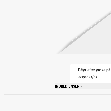
Påfør efter ønske på 
</span></p>
INGREDIENSER
ALCOHOL DENAT, PARFUM (FRAGRANCE)
BENZYL CINNAMATE, CINNAMYL ALCOHOL