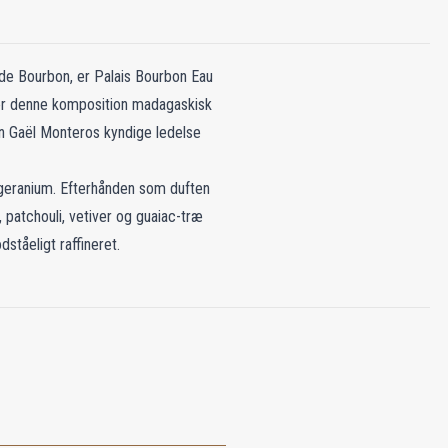
 de Bourbon, er Palais Bourbon Eau
ner denne komposition madagaskisk
n Gaël Monteros kyndige ledelse
 geranium. Efterhånden som duften
 patchouli, vetiver og guaiac-træ
tåeligt raffineret.