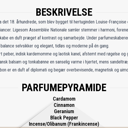
BESKRIVELSE
fra det 18. århundrede, som blev bygget til hertuginden Louise-Françoise
alliancer. Ligesom Assemblée Nationale samler stemmer i harmoni, fore
 skabe en duft præget af kontrast og samarbejde. Under parfumeskabere
et balance selvsikker og elegant, tidløs og moderne på én gang.
ort peber, indisk kardemomme og laotisk kanel, afstemt med røgelse og
uviansk balsam og tonkabønne en sanselig varme i hjertet, mens sandeltræ,
bon er en duft af diplomati og begær overbevisende, magnetisk og uimods
PARFUMEPYRAMIDE
Cardamom
Cinnamon
Geranium
Black Pepper
Incense/Olibanum (Frankincense)