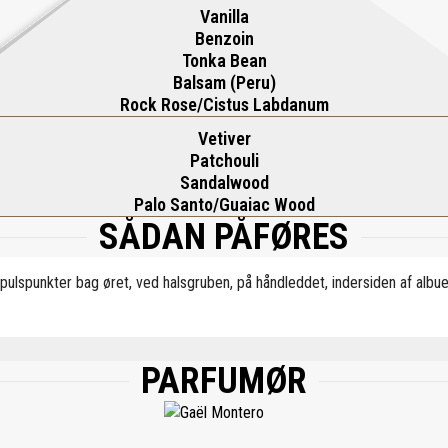
Vanilla
Benzoin
Tonka Bean
Balsam (Peru)
Rock Rose/Cistus Labdanum
Vetiver
Patchouli
Sandalwood
Palo Santo/Guaiac Wood
SÅDAN PÅFØRES
pulspunkter bag øret, ved halsgruben, på håndleddet, indersiden af albu
PARFUMØR
, AQUA (WATER), ETHYLHEXYL SALICYLATE, BUTYL METHOXYDIBENZOYLMETHA
, LIMONENE, CITRONELLOL, LINALOOL, GERANIOL, CINNAMAL, ISOEUGENOL, FA