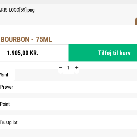
 BOURBON - 75ML
1.905,00 KR.
Tilføj til kurv
75ml
 Prøver
Point