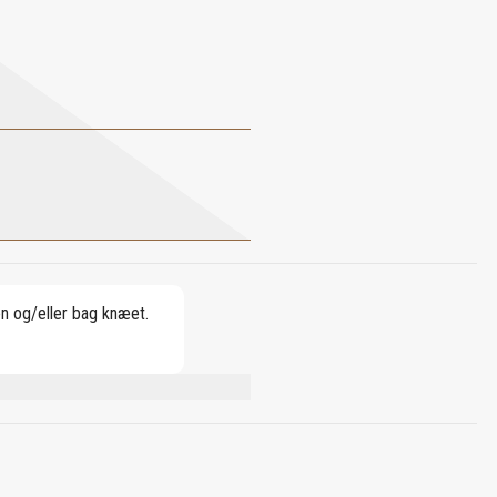
en og/eller bag knæet.
NE, COUMARIN, BENZYL BENZOATE,
RNESOL.