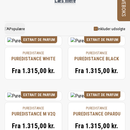
PRØVEBOKS
Grundlagt i 2002 af Jan Ewoud Vos legemliggør
Læs mere
brandet hans vision om et lille parfumhus med
udstråling af tidløs skønhed og eksklusivitet. Med
færre end 100 nøje udvalgte parfumerier autoriseret
Populære
Inkluder udsolgte
til at forhandle PUREDISTANCE er brandets
EXTRAIT DE PARFUM
EXTRAIT DE PARFUM
engagement i eksklusivitet uden sidestykke. Hver
PUREDISTANCE
PUREDISTANCE
parfum, skabt som en ren parfum extrait, udstråler
PUREDISTANCE WHITE
PUREDISTANCE BLACK
sin egen særprægede personlighed og er udviklet
Fra
1.315,00 kr.
Fra
1.315,00 kr.
over to årtier af mesterparfumører, der fik carte
blanche. Hver duft pakkes i hånden i den ikoniske
PUREDISTANCE-gaveæske og leveres med et
EXTRAIT DE PARFUM
EXTRAIT DE PARFUM
ægthedscertifikat underskrevet af grundlæggeren
PUREDISTANCE
PUREDISTANCE
Jan Ewoud Vos.
PUREDISTANCE M V2Q
PUREDISTANCE OPARDU
Fra
1.315,00 kr.
Fra
1.315,00 kr.