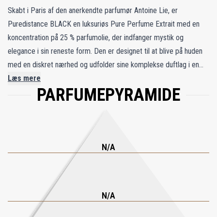
Skabt i Paris af den anerkendte parfumør Antoine Lie, er
Puredistance BLACK en luksuriøs Pure Perfume Extrait med en
koncentration på 25 % parfumolie, der indfanger mystik og
elegance i sin reneste form. Den er designet til at blive på huden
med en diskret nærhed og udfolder sine komplekse duftlag i en
stille hvisken – aldrig højlydt, men altid dragende. Duften er en
Læs mere
PARFUMEPYRAMIDE
varm og gådefuld rejse fuld af charme og forførelse, som leger en
pirrende leg af gemmeleg på huden. Den dukker op, forvandler sig
og vender tilbage med en underspillet sofistikation, der fryder
sanserne og holder sin sande karakter skjult. I tråd med sin
konceptuelle kerne ligger skønheden i Puredistance BLACK i det
N/A
uvisse – ingredienserne er ikke oplyst, hvilket giver bæreren frihed
til selv at fortolke duftens essens. Som et bevis på ægte
parfumekunst tilbyder Puredistance BLACK en intim og mørk
N/A
elegance, der kun åbenbares for dem, der kommer tæt på. Det er
en duft for dem, der værdsætter subtil luksus og hemmelighedens