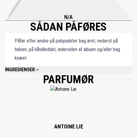
tiltrækningskraft – og som ønsker at gøre hver oplevelse med den
unik og uforglemmelig.
N/A
SÅDAN PÅFØRES
Påfør efter ønske på pulspunkter bag øret, nederst på
halsen, på håndleddet, indersiden af albuen og/eller bag
knæet.
INGREDIENSER
PARFUMØR
ALCOHOL DENAT., PARFUM, GLYCERIN, AQUA, ALPHA-ISOMETHYL IONONE,
COUMARIN, LINALOOL, LIMONENE, EVERNIA PRUNASTRI EXTRACT,
CITRONELLOL, GERANIOL, BENZYL BENZOATE, CITRAL, EUGENOL,
ISOEUGENOL.
ANTOINE LIE