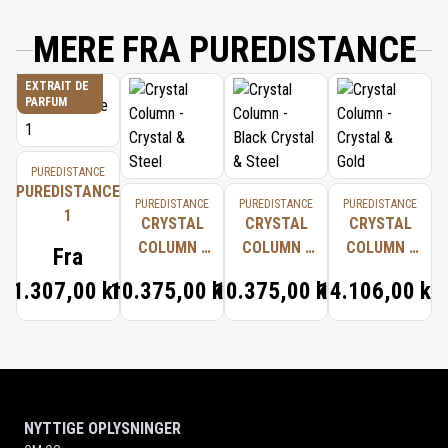
MERE FRA PUREDISTANCE
EXTRAIT DE
PARFUM
PUREDISTANCE
PUREDISTANCE
PUREDISTANCE
PUREDISTANCE
PUREDISTANCE
1
CRYSTAL
CRYSTAL
CRYSTAL
COLUMN -
COLUMN -
COLUMN -
Fra
CRYSTAL &
BLACK
CRYSTAL &
1.307,00 kr.
10.375,00 kr.
10.375,00 kr.
14.106,00 kr.
STEEL
CRYSTAL &
GOLD
STEEL
NYTTIGE OPLYSNINGER