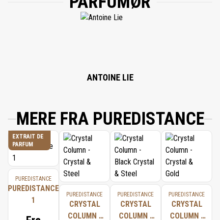
PARFUMØR
EUGENOL, HYDROXYCITRONELLAL, ISOEUGENOL, AMYLCINNAMYL
ALCOHOL, BENZYL SALICYLATE, CINNAMAL, COUMARIN, GERANIOL,
BENZYL CINNAMATE, BUTYLPHENYL METHYLPROPIONAL, LINALOOL,
BENZYL BENZOATE, CITRONELLOL, HEXYL CINNAMAL, LIMONENE, ALPHA-
ISOMETHYL IONONE3-METHYL-4-(2,6,6-TRIMETHYL-2-CYCLOHEXEN-1-YL)-3-
BUTEN-2-ONE, EVERNIA PRUNASTRI (OAK MOSS) EXTRACT.
ANTOINE LIE
MERE FRA PUREDISTANCE
EXTRAIT DE
PARFUM
PUREDISTANCE
PUREDISTANCE
PUREDISTANCE
PUREDISTANCE
PUREDISTANCE
1
CRYSTAL
CRYSTAL
CRYSTAL
COLUMN -
COLUMN -
COLUMN -