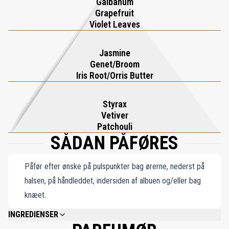
Galbanum
Grapefruit
Violet Leaves
Jasmine
Genet/Broom
Iris Root/Orris Butter
Styrax
Vetiver
Patchouli
SÅDAN PÅFØRES
Påfør efter ønske på pulspunkter bag ørerne, nederst på
halsen, på håndleddet, indersiden af albuen og/eller bag
knæet.
INGREDIENSER
BENZYL ALCOHOL, AMYL CINNAMAL, CINNAMYL ALCOHOL, CITRAL,