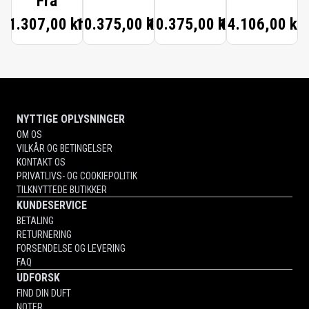
Fra
CRYSTAL &
BLACK
CRYSTAL &
1.307,00 kr.
10.375,00 kr.
10.375,00 kr.
14.106,00 kr.
STEEL
CRYSTAL &
GOLD
STEEL
NYTTIGE OPLYSNINGER
OM OS
VILKÅR OG BETINGELSER
KONTAKT OS
PRIVATLIVS- OG COOKIEPOLITIK
TILKNYTTEDE BUTIKKER
KUNDESERVICE
BETALING
RETURNERING
FORSENDELSE OG LEVERING
FAQ
UDFORSK
FIND DIN DUFT
NOTER