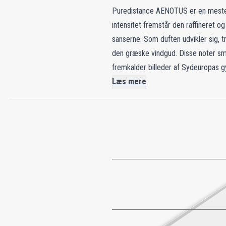
Puredistance AENOTUS er en mester
intensitet fremstår den raffineret og
sanserne. Som duften udvikler sig, t
den græske vindgud. Disse noter s
fremkalder billeder af Sydeuropas gy
råber – og gør den til en yderst pe
Læs mere
mest betroede og byder på en sanseop
– AENOTUS er en poetisk fusion af 