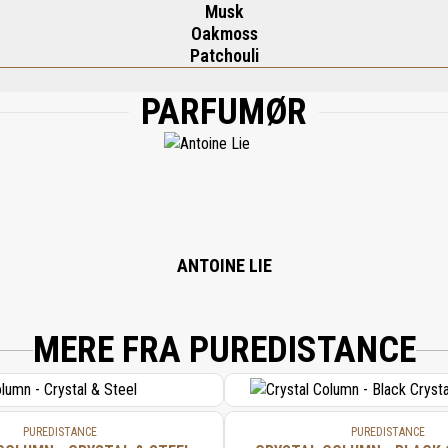
Musk
Oakmoss
Patchouli
PARFUMØR
AQUA, T-BUTYL ALCOHOL, BHT, ALPHA- ISOMETHYL IONONE, BENZYL BENZOATE, 
ANTOINE LIE
MERE FRA PUREDISTANCE
PUREDISTANCE
PUREDISTANCE