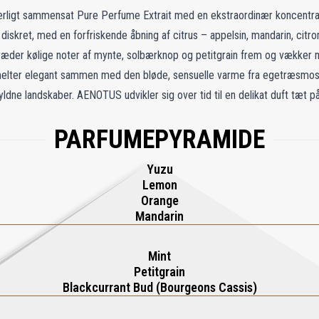
ligt sammensat Pure Perfume Extrait med en ekstraordinær koncentrati
 diskret, med en forfriskende åbning af citrus – appelsin, mandarin, citr
ræder kølige noter af mynte, solbærknop og petitgrain frem og vækker mi
melter elegant sammen med den bløde, sensuelle varme fra egetræsmos,
ldne landskaber. AENOTUS udvikler sig over tid til en delikat duft tæt p
rsonlig og intim oplevelse. Dens subtile kompleksitet og dragende karak
PARFUMEPYRAMIDE
levelse lige så tidløs, som det latin-inspirerede navn antyder. Perfekt 
friskhed, dybde og modenhed, der bliver hængende som en elegant bris
Yuzu
Lemon
Orange
Mandarin
Mint
Petitgrain
Blackcurrant Bud (Bourgeons Cassis)