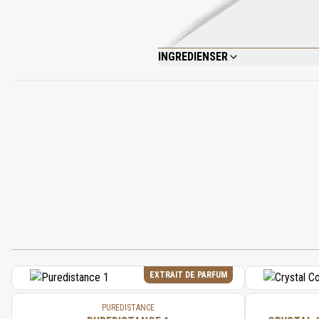
INGREDIENSER
ALCOHOL (SD ALCOHOL 40-B), PARFUM, 
GERANIOL, LIMONENE, LINALOOL.
EXTRAIT DE PARFUM
PUREDISTANCE