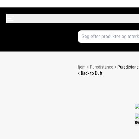
Hjem
Puredistance
Puredistanc
Back to Duft