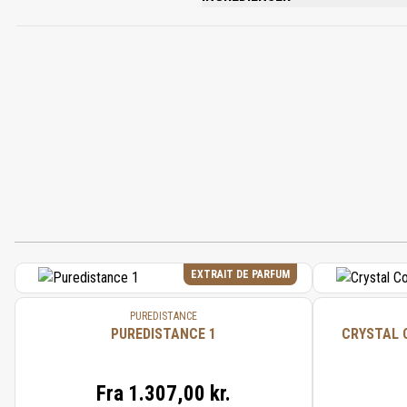
ALCOHOL DENAT, LIMONENE, ALPHA-ISO
BENZYL BENZOATE, CINNAMYL ALCOHOL
EXTRAIT DE PARFUM
PUREDISTANCE
PUREDISTANCE 1
CRYSTAL 
Fra
1.307,00 kr.