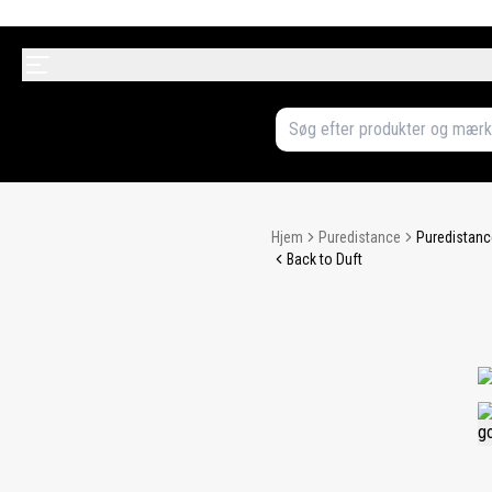
Hjem
Puredistance
Puredistanc
Back to Duft