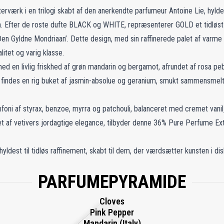
rværk i en trilogi skabt af den anerkendte parfumeur Antoine Lie, hyl
on. Efter de roste dufte BLACK og WHITE, repræsenterer GOLD et tidløst u
 ‘Den Gyldne Mondriaan’. Dette design, med sin raffinerede palet af varme
litet og varig klasse.
 en livlig friskhed af grøn mandarin og bergamot, afrundet af rosa peb
et findes en rig buket af jasmin-absolue og geranium, smukt sammensme
foni af styrax, benzoe, myrra og patchouli, balanceret med cremet vani
et af vetivers jordagtige elegance, tilbyder denne 36% Pure Perfume Ex
ldest til tidløs raffinement, skabt til dem, der værdsætter kunsten i di
PARFUMEPYRAMIDE
Cloves
Pink Pepper
Mandarin (Italy)