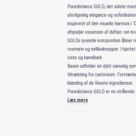
Puredistance GOLD, det sidste meste
uforlignelig elegance og sofistikati
inspireret af den visuelle harmoni i
afspejler essensen af duften: ren kva
GOLDs lysende komposition åbner med
rosmarin og nellikeknopper. I hjert
ciste og kanelbark.
Basen udfolder en dybt sanselig sym
tiltrækning fra castoreum. Forstærk
blanding af de fineste ingredienser.
Puredistance GOLD er en strålende hy
Læs mere