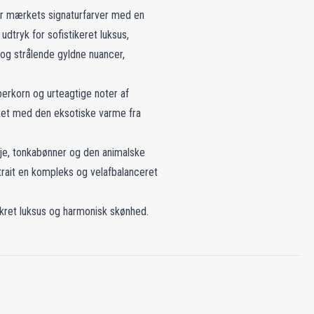
der mærkets signaturfarver med en
dtryk for sofistikeret luksus,
 og strålende gyldne nuancer,
erkorn og urteagtige noter af
ltet med den eksotiske varme fra
lje, tonkabønner og den animalske
trait en kompleks og velafbalanceret
skret luksus og harmonisk skønhed.