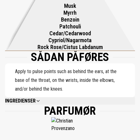
Musk
sammensætning af benzoin, cedertræ, labdanum og myrra, beriget
Myrrh
med cypriol, patchouli og moskus. Resultatet er en kompleks,
Benzoin
udviklende duft - pulveragtig, røget og blomstret - der efterlader
Patchouli
Cedar/Cedarwood
et luksuriøst, langvarigt spor.
Cypriol/Nagarmota
Rock Rose/Cistus Labdanum
SÅDAN PÅFØRES
Apply to pulse points such as behind the ears, at the
base of the throat, on the wrists, inside the elbows,
and/or behind the knees.
INGREDIENSER
PARFUMØR
ALCOHOL DENAT. (SD ALCOHOL 40-B), PARFUM (FRAGRANCE),
TETRAMETHYL ACETYLOCTAHYDRONAPHTHALENES, ALPHA-ISOMETHYL
IONONE, POGOSTEMON CABLIN (PATCHOULI) OIL, CITRONELLOL,
JUNIPERUS VIRGINIANA (CEDARWOOD) OIL, ROSA FLOWER OIL/EXTRACT,
GERANIOL, PELARGONIUM GRAVEOLENS FLOWER OIL, EUGENOL, BHT,
BETA-CARYOPHYLLENE, LINALOOL, PINENE, HYDROXYCITRONELLAL,