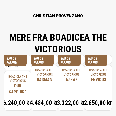
CITRAL, CITRUS AURANTIUM FLOWER OIL, FARNESOL, BENZYL BENZOATE,
TERPINEOL, LIMONENE, VANILLIN, GERANYL ACETATE, LINALYL ACETATE,
EUGENIA CARYOPHYLLUS (CLOVE) OIL, BENZYL ALCOHOL.
CHRISTIAN PROVENZANO
MERE FRA BOADICEA THE
VICTORIOUS
EAU DE
EAU DE
EAU DE
EAU DE
PARFUM
PARFUM
PARFUM
PARFUM
BOADICEA THE
BOADICEA THE
BOADICEA THE
VICTORIOUS
VICTORIOUS
VICTORIOUS
BOADICEA THE
DASMAN
AZRAK
ENVIOUS
VICTORIOUS
OUD
SAPPHIRE
6.240,00 kr.
4.484,00 kr.
3.322,00 kr.
2.650,00 kr.