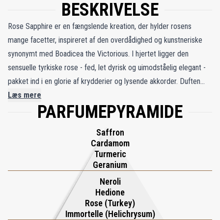
BESKRIVELSE
Rose Sapphire er en fængslende kreation, der hylder rosens
mange facetter, inspireret af den overdådighed og kunstneriske
synonymt med Boadicea the Victorious. I hjertet ligger den
sensuelle tyrkiske rose - fed, let dyrisk og uimodståelig elegant -
pakket ind i en glorie af krydderier og lysende akkorder. Duften
folder sig ud som en juvel, der fanger lys, og afslører kontraster
Læs mere
PARFUMEPYRAMIDE
mellem blødhed og intensitet, blomsteragtig delikatesse og røget
dybde. Det er både kongeligt og moderne og inkarnerer
Saffron
raffinement med en vovet kant. Duften åbner med en varm og
Cardamom
spændende blanding af kardemomme, curcuma, geranium og
Turmeric
safran, hvilket skaber en krydret og aromatisk introduktion. Hjertet
Geranium
afslører en rig blomsterbuket, hvor tyrkisk rose møder
Neroli
helichrysums røgfyldte, lakridslignende nuance, forstærket af
Hedione
Rose (Turkey)
neroli og det strålende glimt af hedion. Efterhånden som den
Immortelle (Helichrysum)
sætter sig, bliver basen dybere til en harpiks- og træagtig