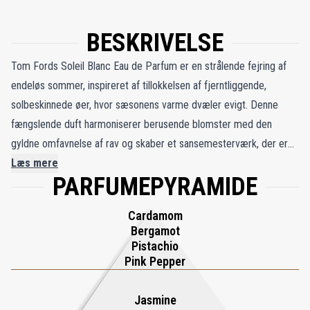
BESKRIVELSE
Tom Fords Soleil Blanc Eau de Parfum er en strålende fejring af
endeløs sommer, inspireret af tillokkelsen af ​​fjerntliggende,
solbeskinnede øer, hvor sæsonens varme dvæler evigt. Denne
fængslende duft harmoniserer berusende blomster med den
gyldne omfavnelse af rav og skaber et sansemesterværk, der er
både pulserende og forfriskende levende. En del af Private Blend-
Læs mere
PARFUMEPYRAMIDE
kollektionen, Soleil Blanc legemliggør ren luksus, der udstråler
elegance og raffinement i hver tone. Sammensætningen åbner
Cardamom
med den friske lysstyrke fra bergamot og det subtile krydderi af
Bergamot
pink peber, der udfolder sig i tuberoses tidløse ynde, som giver
Pistachio
duften dens cremede blomsterdybde. Disse omhyggeligt udvalgte
Pink Pepper
ingredienser smelter sammen for at danne en unikt vanedannende
blanding, der efterlader et uforglemmeligt spor af sofistikering. Et
Jasmine