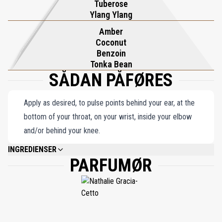
Tuberose
sandt bevis på overdådighed, Soleil Blanc forvandler hver spritz til
Ylang Ylang
en sanselig flugt, hvilket gør den til den perfekte følgesvend for
Amber
dem, der søger forkælelse og uforglemmelige øjeblikke af
Coconut
lyksalighed.
Benzoin
Tonka Bean
SÅDAN PÅFØRES
Apply as desired, to pulse points behind your ear, at the
bottom of your throat, on your wrist, inside your elbow
and/or behind your knee.
INGREDIENSER
PARFUMØR
ALCOHOL DENAT., FRAGRANCE (PARFUM), WATER/AQUA/EAU, LIMONENE,
TOCOPHEROL, LINALOOL, BENZYL SALICYLATE, ALPHA-ISOMETHYL
IONONE, HEXYL CINNAMAL, FARNESOL, CITRAL, CINNAMYL ALCOHOL,
COUMARIN, BENZYL BENZOATE, GERANIOL, EUGENOL, CITRONELLOL,
BENZYL ALCOHOL, ISOEUGENOL.