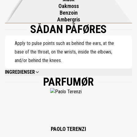
balsamicosødmen fra Siam Benzoin og den jordende elegance fra
Oakmoss
Toscansk Egemos - efterlader et kraftfuldt, omsluttende spor af
Benzoin
sofistikeret solenergi.
Ambergris
SÅDAN PÅFØRES
Apply to pulse points such as behind the ears, at the
base of the throat, on the wrists, inside the elbows,
and/or behind the knees.
INGREDIENSER
PARFUMØR
ALCOHOL DENAT., PARFUM (FRAGRANCE), CITRONELLOL, LINALOOL,
GERANIOL, BENZYL BENZOATE, BENZYL ALCOHOL, EUGENOL, CITRAL,
LIMONENE, BENZYL CINNAMATE.
PAOLO TERENZI