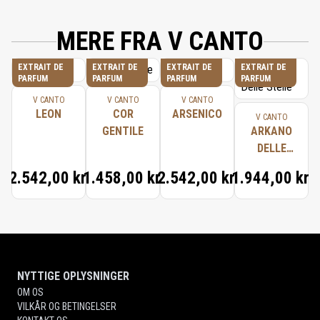
MERE FRA V CANTO
EXTRAIT DE
EXTRAIT DE
EXTRAIT DE
EXTRAIT DE
PARFUM
PARFUM
PARFUM
PARFUM
V CANTO
V CANTO
V CANTO
LEON
COR
ARSENICO
V CANTO
GENTILE
ARKANO
DELLE
STELLE
2.542,00 kr.
1.458,00 kr.
2.542,00 kr.
1.944,00 kr.
NYTTIGE OPLYSNINGER
OM OS
VILKÅR OG BETINGELSER