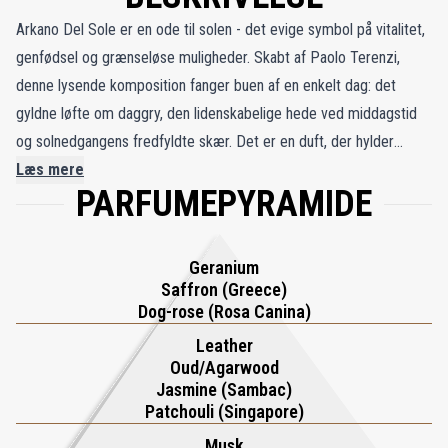
Arkano Del Sole er en ode til solen - det evige symbol på vitalitet,
genfødsel og grænseløse muligheder. Skabt af Paolo Terenzi,
denne lysende komposition fanger buen af ​​en enkelt dag: det
gyldne løfte om daggry, den lidenskabelige hede ved middagstid
og solnedgangens fredfyldte skær. Det er en duft, der hylder
transformation og indre ild, designet til dem, der søger energi,
Læs mere
PARFUMEPYRAMIDE
mod og glansen af ​​nye begyndelser. Som sollys på huden udstråler
den varme og stille styrke. Rejsen begynder med en levende og
krydret blomsteraftale, hvor afrikansk hunderose og afrikansk
Geranium
geranium fletter sig sammen med den eksotiske rigdom af græsk
Saffron (Greece)
safran, hvilket skaber en brændende, men alligevel raffineret
Dog-rose (Rosa Canina)
åbning. I hjertet blomstrer indisk sambac jasmin med sensuel
Leather
intensitet og smelter sammen med mystisk indisk oudh, robust
Oud/Agarwood
Jasmine (Sambac)
toscansk læder og jordagtig singaporeansk patchouli. Basen
Patchouli (Singapore)
udfolder sig til kongelig Ambra og Moskus, beriget af
Musk