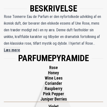
BESKRIVELSE
Rose Tonnerre Eau de Parfum er den nyfortolkede udvikling af en
ikonisk duft, der bevarer den elskede essens af Une Rose, mens
den træder modigt ind i en ny æra. Denne duft fastholder sin
unikke, kraftfulde karakter og tilbyder en dramatisk fortolkning af
den klassiske rose, tilført mystik og dybde. I hjertet af Rose
Tonnerre afsløres en mørk, sensuel rose, flettet sammen med den
Læs mere
PARFUMEPYRAMIDE
jordede rigdom fra Périgord-trøffel, hvilket skaber en gådefuld,
gotisk tiltrækning. Denne markante kombination beriges yderligere
Rose
af den uventede tilføjelse af bundfald fra vin, som blotlægger
Honey
rosens skjulte rødder og tilfører en kompleksitet, der forvandler
Wine Lees
Coriander
den fra en enkel blomst til en dyb olfaktorisk oplevelse. Duften
Raspberry
indfanger essensen af en karminrød rose, indhyllet i skyggefuld
Pink Pepper
elegance, hvor femininitet møder jordnær sofistikation. Det nye
Juniper Berries
navn, Rose Tonnerre, Rose of Thunder, afspejler dens dristige,
Violet