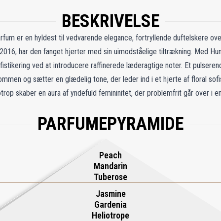
BESKRIVELSE
rfum er en hyldest til vedvarende elegance, fortryllende duftelskere ov
i 2016, har den fanget hjerter med sin uimodståelige tiltrækning. Med Hu
ofistikering ved at introducere raffinerede læderagtige noter. Et pulsere
men og sætter en glædelig tone, der leder ind i et hjerte af floral sofis
otrop skaber en aura af yndefuld femininitet, der problemfrit går over i en
ke blanding omslutter huden i en varm og sanselig omfavnelse. For dem, 
PARFUMEPYRAMIDE
 et forfrisket bud på en elsket klassiker, der ubesværet blander komfort
Peach
Mandarin
Tuberose
Jasmine
Gardenia
Heliotrope