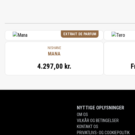
EXTRAIT DE PARFUM
NISHANE
MANA
4.297,00 kr.
F
NYTTIGE OPLYSNINGER
OM OS
VILKÅR OG BETINGELSER
KONTAKT OS
PRIVATLIVS- OG COOKIEPOLITIK