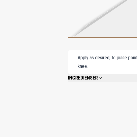
Apply as desired, to pulse poin
knee.
INGREDIENSER
ALCOHOL DENAT, PARFUM (FRAGRANCE),
ALCOHOL, BENZYL BENZOATE, BENZYL A