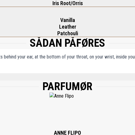
Iris Root/Orris
Vanilla
Leather
Patchouli
SÅDAN PÅFØRES
ts behind your ear, at the bottom of your throat, on your wrist, inside y
PARFUMØR
 BENZYL SALICYLATE, BHT, LINALOOL, HYDROXY CITRONELLOL, HEXYL CINNAMA
LCOHOL, GERANIOL.
ANNE FLIPO