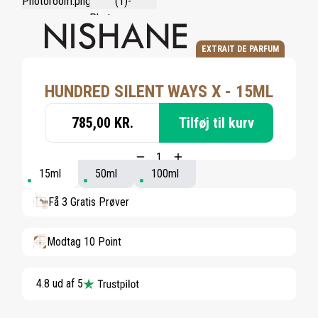
EXTRAIT DE PARFUM
HUNDRED SILENT WAYS X - 15ML
785,00 KR.
Tilføj til kurv
15ml
50ml
100ml
Få 3 Gratis Prøver
Modtag 10 Point
4.8 ud af 5