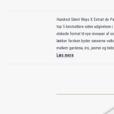
Hundred Silent Ways X Extrait de Pa
top 5 bestsellere siden udgivelsen 
elskede formel til nye niveauer af s
lækker fersken byder sanserne velkom
mellem gardenia, iris, jasmin og heli
jordagtig patchouli. Denne harmonis
Læs mere
duft, tilbyder Hundred Silent Ways X