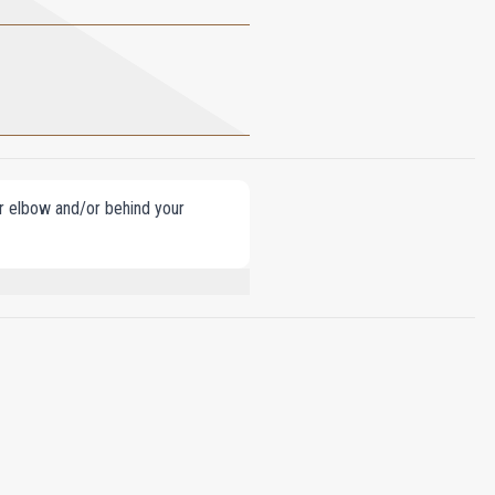
our elbow and/or behind your
L, LIMONENE, CITRONELLOL, CINNAMYL