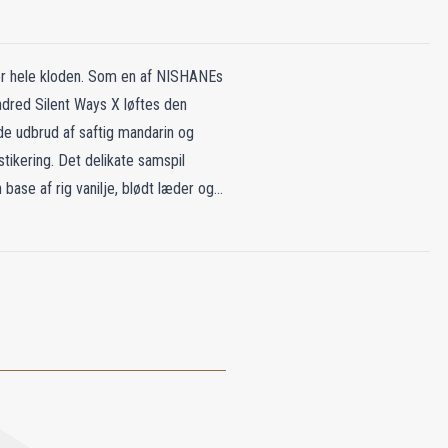
er hele kloden. Som en af ​​NISHANEs
ndred Silent Ways X løftes den
nde udbrud af saftig mandarin og
tikering. Det delikate samspil
 base af rig vanilje, blødt læder og
der elsker en sød, men sofistikeret
 og elegance.